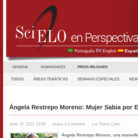
Português
English
Españ
GENERAL
HUMANIDADES
PRESS RELEASES
TODOS
ÁREAS TEMÁTICAS
SEMANAS ESPECIALES
NEW
Ángela Restrepo Moreno: Mujer Sabia por E
June 10, 2022 10:00
,
Leave a Comment
,
Luz Elena Cano
Ángela Restrepo Moreno, una maravillos