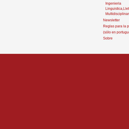
Ingenieria
Linguistica,Llet
Multidisciplinar
Newsletter
Reglas para la p
(sólo en portugu
Sobre