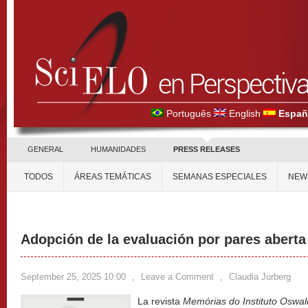
Português
English
Españ
GENERAL
HUMANIDADES
PRESS RELEASES
TODOS
ÁREAS TEMÁTICAS
SEMANAS ESPECIALES
NEW
Adopción de la evaluación por pares aberta
September 25, 2025 10:00
,
Leave a Comment
,
Claudia Jurberg
La revista
Memórias do Instituto Oswa