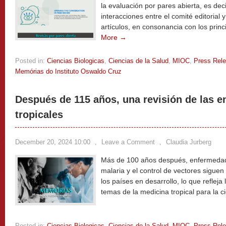
la evaluación por pares abierta, es dec
interacciones entre el comité editorial y
artículos, en consonancia con los princi
More →
Posted in:
Ciencias Biologicas
,
Ciencias de la Salud
,
MIOC
,
Press Rel
Memórias do Instituto Oswaldo Cruz
Después de 115 años, una revisión de las 
tropicales
December 20, 2024 10:00
,
Leave a Comment
,
Claudia Jurberg
Más de 100 años después, enfermedade
malaria y el control de vectores sigue
los países en desarrollo, lo que refleja
temas de la medicina tropical para la c
Posted in:
Ciencias Biologicas
,
Ciencias de la Salud
,
MIOC
,
Press Rel