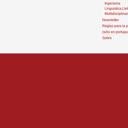
Ingenieria
Linguistica,Llet
Multidisciplinar
Newsletter
Reglas para la p
(sólo en portugu
Sobre