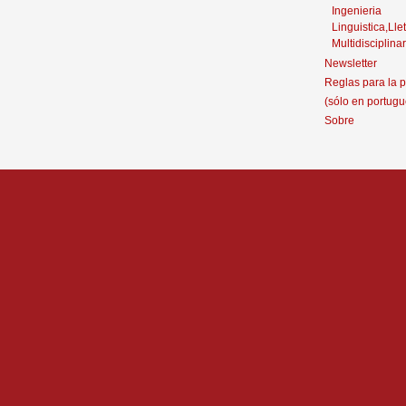
Ingenieria
Linguistica,Llet
Multidisciplinar
Newsletter
Reglas para la p
(sólo en portugu
Sobre