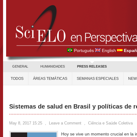
Português
English
Españ
GENERAL
HUMANIDADES
PRESS RELEASES
TODOS
ÁREAS TEMÁTICAS
SEMANAS ESPECIALES
NEW
Sistemas de salud en Brasil y políticas de 
May 8, 2017 15:25
,
Leave a Comment
,
Ciência e Saúde Coletiva
Hoy se vive un momento crucial en la 