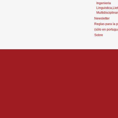
Ingenieria
Linguistica,Llet
Multidisciplinar
Newsletter
Reglas para la p
(sólo en portugu
Sobre