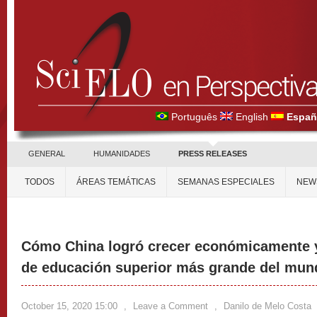
Português
English
Españ
GENERAL
HUMANIDADES
PRESS RELEASES
TODOS
ÁREAS TEMÁTICAS
SEMANAS ESPECIALES
NEW
Cómo China logró crecer económicamente y
de educación superior más grande del mun
October 15, 2020 15:00
,
Leave a Comment
,
Danilo de Melo Costa