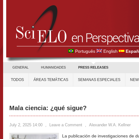
Português
English
Españ
GENERAL
HUMANIDADES
PRESS RELEASES
TODOS
ÁREAS TEMÁTICAS
SEMANAS ESPECIALES
NEW
Mala ciencia: ¿qué sigue?
July 2, 2025 14:00
,
Leave a Comment
,
Alexander W.A. Kellner
La publicación de investigaciones de 