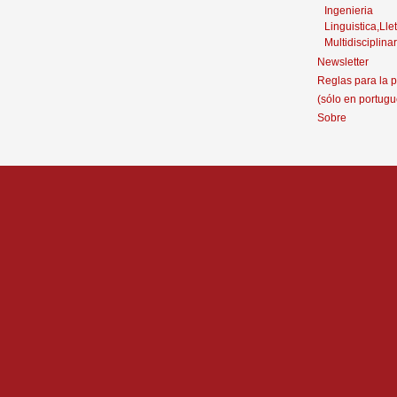
Ingenieria
Linguistica,Llet
Multidisciplinar
Newsletter
Reglas para la p
(sólo en portugu
Sobre