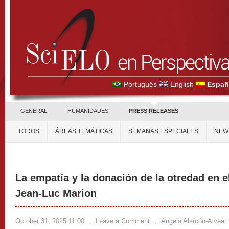
Português
English
Españ
GENERAL
HUMANIDADES
PRESS RELEASES
TODOS
ÁREAS TEMÁTICAS
SEMANAS ESPECIALES
NEW
La empatía y la donación de la otredad en 
Jean-Luc Marion
October 31, 2025 11:00
,
Leave a Comment
,
Angela Alarcón-Alvear