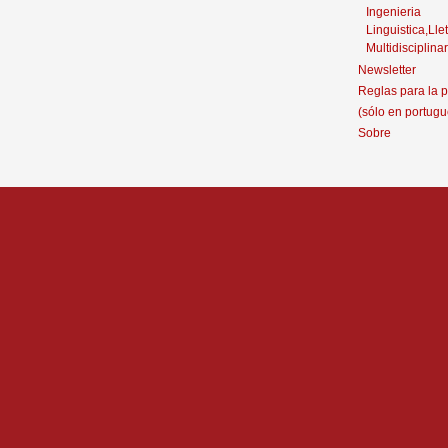
Ingenieria
Linguistica,Llet
Multidisciplinar
Newsletter
Reglas para la p
(sólo en portugu
Sobre