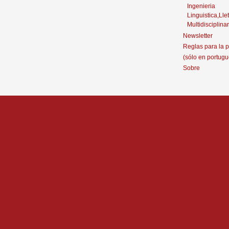
Ingenieria
Linguistica,Llet
Multidisciplinar
Newsletter
Reglas para la p
(sólo en portugu
Sobre