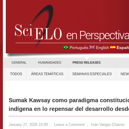
Português
English
Españ
GENERAL
HUMANIDADES
PRESS RELEASES
TODOS
ÁREAS TEMÁTICAS
SEMANAS ESPECIALES
NEW
Sumak Kawsay como paradigma constitucio
indígena en lo repensar del desarrollo desd
January 27, 2026 15:00
,
Leave a Comment
,
Iván Vargas-Chaves