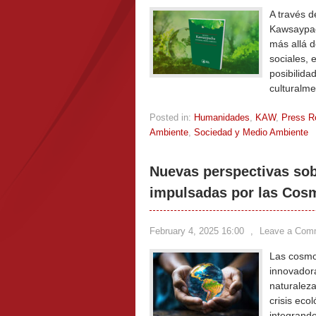
A través d
Kawsaypac
más allá d
sociales, 
posibilida
culturalme
Posted in:
Humanidades
,
KAW
,
Press R
Ambiente
,
Sociedad y Medio Ambiente
Nuevas perspectivas sob
impulsadas por las Cosm
February 4, 2025 16:00
,
Leave a Com
Las cosmop
innovadora
naturalez
crisis ecol
integrando