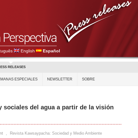
tuguês
English
Español
ESS RELEASES
EMANAS ESPECIALES
NEWSLETTER
SOBRE
 sociales del agua a partir de la visión
nt
,
Revista Kawsaypacha: Sociedad y Medio Ambiente