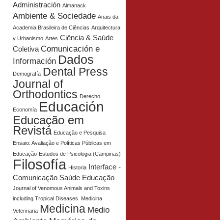
Administración
Almanack
Ambiente & Sociedade
Anais da
Academia Brasileira de Ciências
Arquitectura
Ciência & Saúde
y Urbanismo
Artes
Comunicación e
Coletiva
Dados
Información
Dental Press
Demografía
Journal of
Orthodontics
Derecho
Educación
Economía
Educação em
Revista
Educação e Pesquisa
Ensaio: Avaliação e Políticas Públicas em
Educação
Estudos de Psicologia (Campinas)
Filosofía
Interface -
Historia
Comunicação Saúde Educação
Journal of Venomous Animals and Toxins
including Tropical Diseases. Medicina
Medicina
Medio
Veterinaria