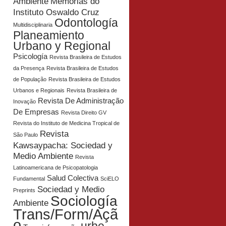
Ambiente
Memórias do
Instituto Oswaldo Cruz
Odontología
Multidisciplinaria
Planeamiento
Urbano y Regional
Psicología
Revista Brasileira de Estudos
da Presença
Revista Brasileira de Estudos
de População
Revista Brasileira de Estudos
Urbanos e Regionais
Revista Brasileira de
Revista De Administração
Inovação
De Empresas
Revista Direito GV
Revista do Instituto de Medicina Tropical de
Revista
São Paulo
Kawsaypacha: Sociedad y
Medio Ambiente
Revista
Latinoamericana de Psicopatologia
Salud Colectiva
Fundamental
SciELO
Sociedad y Medio
Preprints
Sociología
Ambiente
Trans/Form/Açã
o