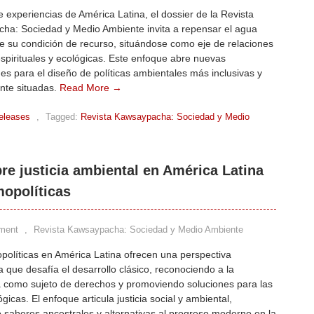
e experiencias de América Latina, el dossier de la Revista
ha: Sociedad y Medio Ambiente invita a repensar el agua
e su condición de recurso, situándose como eje de relaciones
espirituales y ecológicas. Este enfoque abre nuevas
des para el diseño de políticas ambientales más inclusivas y
nte situadas.
Read More →
eleases
,
Tagged:
Revista Kawsaypacha: Sociedad y Medio
re justicia ambiental en América Latina
opolíticas
ment
,
Revista Kawsaypacha: Sociedad y Medio Ambiente
olíticas en América Latina ofrecen una perspectiva
 que desafía el desarrollo clásico, reconociendo a la
a como sujeto de derechos y promoviendo soluciones para las
ógicas. El enfoque articula justicia social y ambiental,
 saberes ancestrales y alternativas al progreso moderno en la