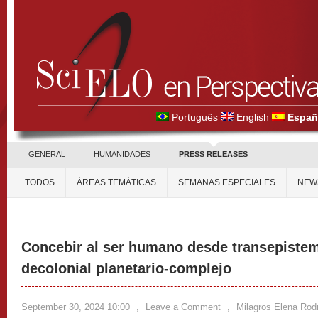
Português
English
Españ
GENERAL
HUMANIDADES
PRESS RELEASES
TODOS
ÁREAS TEMÁTICAS
SEMANAS ESPECIALES
NEW
Concebir al ser humano desde transepistem
decolonial planetario-complejo
September 30, 2024 10:00
,
Leave a Comment
,
Milagros Elena Rod