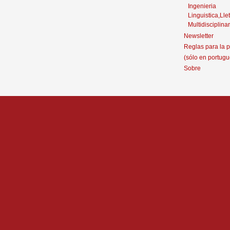
Ingenieria
Linguistica,Llet
Multidisciplinar
Newsletter
Reglas para la p
(sólo en portugu
Sobre