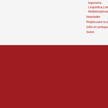
Ingenieria
Linguistica,Llet
Multidisciplinar
Newsletter
Reglas para la p
(sólo en portugu
Sobre