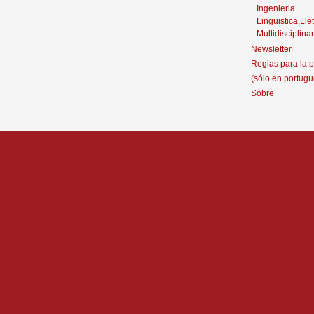
Ingenieria
Linguistica,Llet
Multidisciplinar
Newsletter
Reglas para la p
(sólo en portugu
Sobre