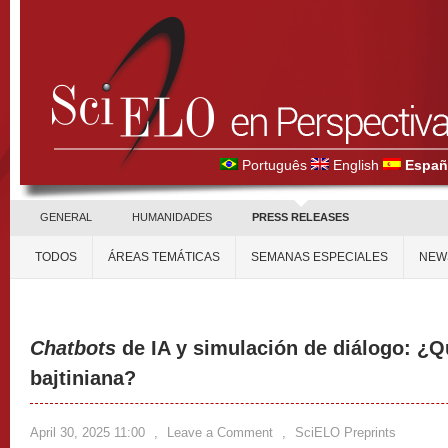
Português
English
Españ
GENERAL
HUMANIDADES
PRESS RELEASES
TODOS
ÁREAS TEMÁTICAS
SEMANAS ESPECIALES
NEW
Chatbots
de IA y simulación de diálogo: ¿Qu
bajtiniana?
April 30, 2025 11:00
,
Leave a Comment
,
SciELO Preprints