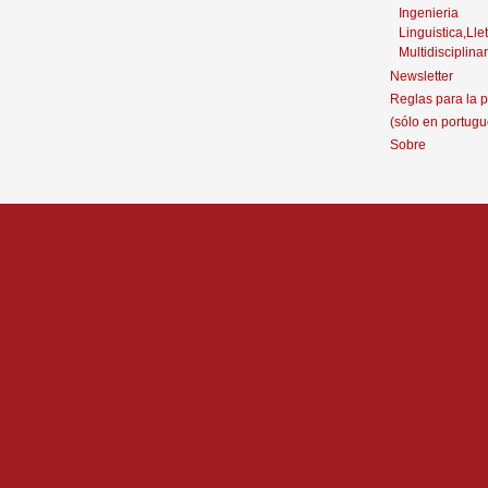
Ingenieria
Linguistica,Llet
Multidisciplinar
Newsletter
Reglas para la p
(sólo en portugu
Sobre