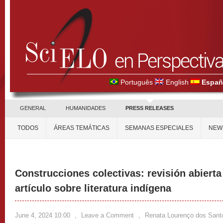
Português
English
Españ
GENERAL
HUMANIDADES
PRESS RELEASES
TODOS
ÁREAS TEMÁTICAS
SEMANAS ESPECIALES
NEW
Construcciones colectivas: revisión abierta
artículo sobre literatura indígena
June 4, 2024 10:00
,
Leave a Comment
,
Renata Lourenço dos Sant