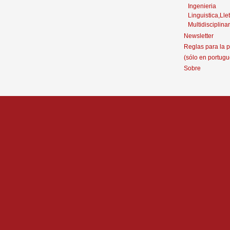
Ingenieria
Linguistica,Llet
Multidisciplinar
Newsletter
Reglas para la p
(sólo en portugu
Sobre