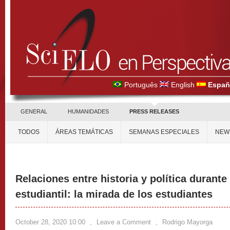
Português
English
Españ
GENERAL
HUMANIDADES
PRESS RELEASES
TODOS
ÁREAS TEMÁTICAS
SEMANAS ESPECIALES
NEW
Relaciones entre historia y política durante
estudiantil: la mirada de los estudiantes
October 28, 2020 10:00
,
Leave a Comment
,
Rodrigo Mayorga