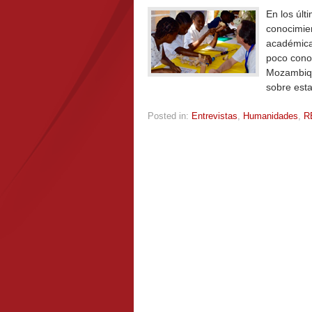
En los últ
conocimien
académica
poco conoc
Mozambiqu
sobre esta
Posted in:
Entrevistas
,
Humanidades
,
R