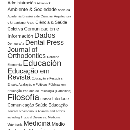
Administración
Almanack
Ambiente & Sociedade
Anais da
Academia Brasileira de Ciências
Arquitectura
Ciência & Saúde
y Urbanismo
Artes
Comunicación e
Coletiva
Dados
Información
Dental Press
Demografía
Journal of
Orthodontics
Derecho
Educación
Economía
Educação em
Revista
Educação e Pesquisa
Ensaio: Avaliação e Políticas Públicas em
Educação
Estudos de Psicologia (Campinas)
Filosofía
Interface -
Historia
Comunicação Saúde Educação
Journal of Venomous Animals and Toxins
including Tropical Diseases. Medicina
Medicina
Medio
Veterinaria