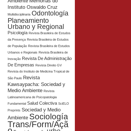
Ambiente
Memórias do
Instituto Oswaldo Cruz
Odontología
Multidisciplinaria
Planeamiento
Urbano y Regional
Psicología
Revista Brasileira de Estudos
da Presença
Revista Brasileira de Estudos
de População
Revista Brasileira de Estudos
Urbanos e Regionais
Revista Brasileira de
Revista De Administração
Inovação
De Empresas
Revista Direito GV
Revista do Instituto de Medicina Tropical de
Revista
São Paulo
Kawsaypacha: Sociedad y
Medio Ambiente
Revista
Latinoamericana de Psicopatologia
Salud Colectiva
Fundamental
SciELO
Sociedad y Medio
Preprints
Sociología
Ambiente
Trans/Form/Açã
o