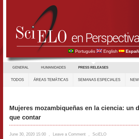
Português
English
Españ
GENERAL
HUMANIDADES
PRESS RELEASES
TODOS
ÁREAS TEMÁTICAS
SEMANAS ESPECIALES
NEW
Mujeres mozambiqueñas en la ciencia: un de
que contar
June 30, 2020 15:00
,
Leave a Comment
,
SciELO