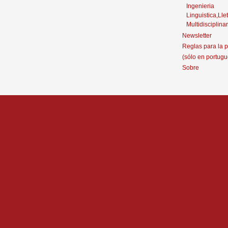
Ingenieria
Linguistica,Llet
Multidisciplinar
Newsletter
Reglas para la p
(sólo en portugu
Sobre