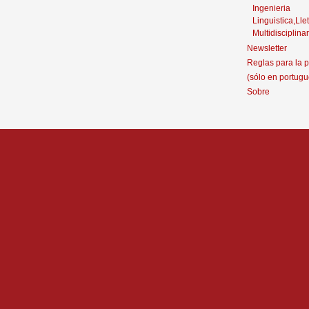
Ingenieria
Linguistica,Llet
Multidisciplinar
Newsletter
Reglas para la p
(sólo en portugu
Sobre