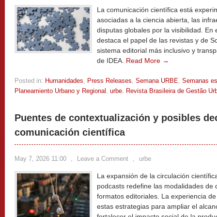
La comunicación científica está exper
asociadas a la ciencia abierta, las infra
disputas globales por la visibilidad. En
destaca el papel de las revistas y de 
sistema editorial más inclusivo y transp
de IDEA.
Read More →
Posted in:
Humanidades
,
Press Releases
,
Semana URBE
,
Semanas es
Planeamiento Urbano y Regional
,
urbe. Revista Brasileira de Gestão Ur
Puentes de contextualización y posibles de
comunicación científica
May 7, 2026 11:00
,
Leave a Comment
,
urbe
La expansión de la circulación científic
podcasts redefine las modalidades de d
formatos editoriales. La experiencia de
estas estrategias para ampliar el alcanc
fortalecer el impacto social de la produ