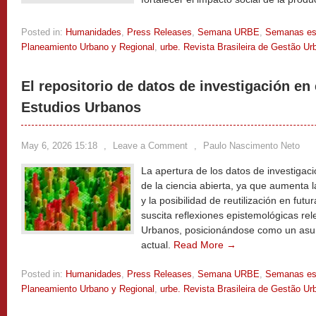
Posted in:
Humanidades
,
Press Releases
,
Semana URBE
,
Semanas es
Planeamiento Urbano y Regional
,
urbe. Revista Brasileira de Gestão Ur
El repositorio de datos de investigación en
Estudios Urbanos
May 6, 2026 15:18
,
Leave a Comment
,
Paulo Nascimento Neto
La apertura de los datos de investigac
de la ciencia abierta, ya que aumenta l
y la posibilidad de reutilización en futu
suscita reflexiones epistemológicas rel
Urbanos, posicionándose como un asunt
actual.
Read More →
Posted in:
Humanidades
,
Press Releases
,
Semana URBE
,
Semanas es
Planeamiento Urbano y Regional
,
urbe. Revista Brasileira de Gestão Ur