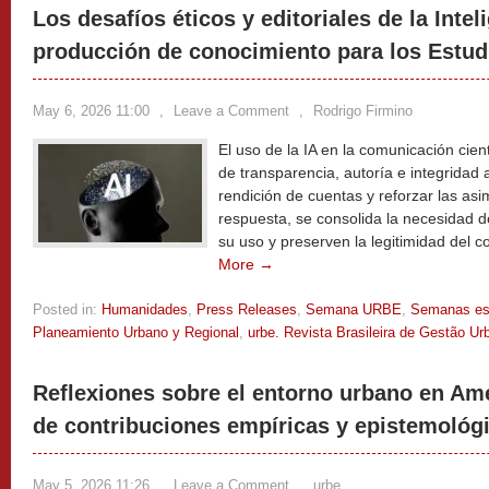
Los desafíos éticos y editoriales de la Inteli
producción de conocimiento para los Estu
May 6, 2026 11:00
,
Leave a Comment
,
Rodrigo Firmino
El uso de la IA en la comunicación cien
de transparencia, autoría e integridad al
rendición de cuentas y reforzar las asi
respuesta, se consolida la necesidad de
su uso y preserven la legitimidad del 
More →
Posted in:
Humanidades
,
Press Releases
,
Semana URBE
,
Semanas es
Planeamiento Urbano y Regional
,
urbe. Revista Brasileira de Gestão Ur
Reflexiones sobre el entorno urbano en Amé
de contribuciones empíricas y epistemológ
May 5, 2026 11:26
,
Leave a Comment
,
urbe