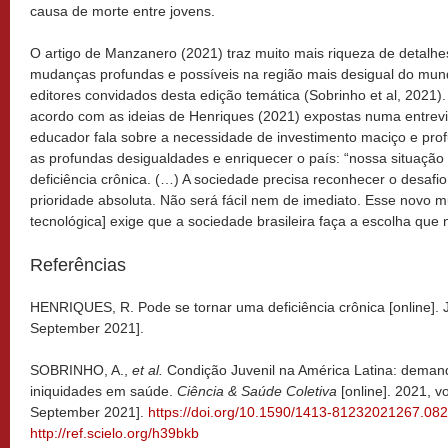
causa de morte entre jovens.
O artigo de Manzanero (2021) traz muito mais riqueza de detalhe
mudanças profundas e possíveis na região mais desigual do m
editores convidados desta edição temática (Sobrinho et al, 2021
acordo com as ideias de Henriques (2021) expostas numa entrevi
educador fala sobre a necessidade de investimento maciço e pr
as profundas desigualdades e enriquecer o país: “nossa situação
deficiência crônica. (…) A sociedade precisa reconhecer o desaf
prioridade absoluta. Não será fácil nem de imediato. Esse novo 
tecnológica] exige que a sociedade brasileira faça a escolha que 
Referências
HENRIQUES, R. Pode se tornar uma deficiência crônica [online]. 
September 2021].
SOBRINHO, A.,
et al.
Condição Juvenil na América Latina: deman
iniquidades em saúde.
Ciência & Saúde Coletiva
[online]. 2021, v
September 2021].
https://doi.org/10.1590/1413-81232021267.08
http://ref.scielo.org/h39bkb