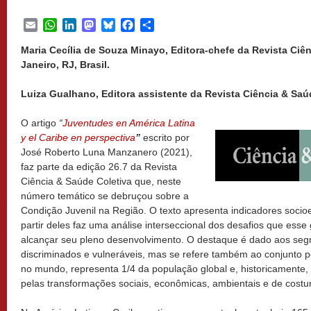
Email
WhatsApp
LinkedIn
Mastodon
Bluesky
Facebook
Share
Maria Cecília de Souza Minayo, Editora-chefe da Revista Ciên
Janeiro, RJ, Brasil.
Luiza Gualhano, Editora assistente da Revista Ciência & Saúde
O artigo
“
Juventudes en América Latina
y el Caribe en perspectiva
”
escrito por
José Roberto Luna Manzanero (2021),
faz parte da edição 26.7 da Revista
Ciência & Saúde Coletiva que, neste
número temático se debruçou sobre a
Condição Juvenil na Região. O texto apresenta indicadores soci
partir deles faz uma análise interseccional dos desafios que esse
alcançar seu pleno desenvolvimento. O destaque é dado aos seg
discriminados e vulneráveis, mas se refere também ao conjunto p
no mundo, representa 1/4 da população global e, historicamente, c
pelas transformações sociais, econômicas, ambientais e de cost