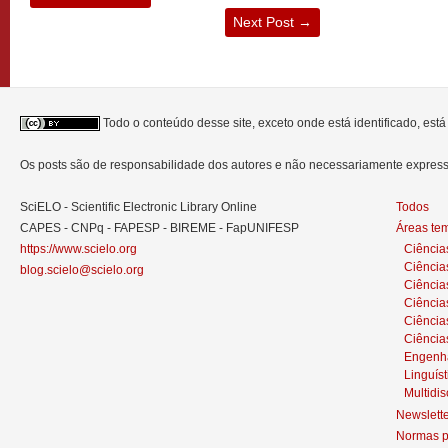
Next Post
→
Todo o conteúdo desse site, exceto onde está identificado, est
Os posts são de responsabilidade dos autores e não necessariamente expre
SciELO - Scientific Electronic Library Online
Todos
CAPES - CNPq - FAPESP - BIREME - FapUNIFESP
Áreas te
https://www.scielo.org
Ciência
Ciência
blog.scielo@scielo.org
Ciência
Ciências
Ciênci
Ciência
Engenh
Linguíst
Multidis
Newslett
Normas p