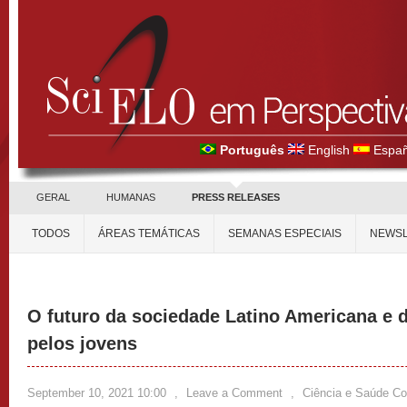
Português
English
Españ
GERAL
HUMANAS
PRESS RELEASES
TODOS
ÁREAS TEMÁTICAS
SEMANAS ESPECIAIS
NEWSL
O futuro da sociedade Latino Americana e 
pelos jovens
September 10, 2021 10:00
,
Leave a Comment
,
Ciência e Saúde Co