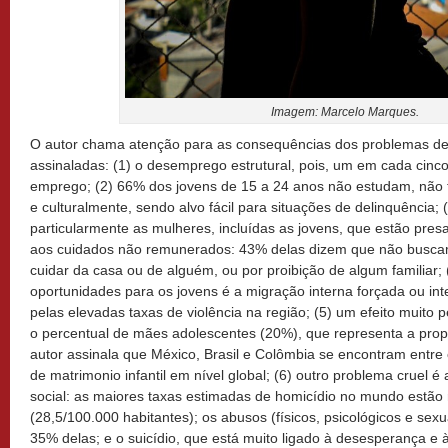
Imagem: Marcelo Marques.
O autor chama atenção para as consequências dos problemas de
assinaladas: (1) o desemprego estrutural, pois, um em cada cinc
emprego; (2) 66% dos jovens de 15 a 24 anos não estudam, não t
e culturalmente, sendo alvo fácil para situações de delinquência; 
particularmente as mulheres, incluídas as jovens, que estão pres
aos cuidados não remunerados: 43% delas dizem que não busc
cuidar da casa ou de alguém, ou por proibição de algum familiar; 
oportunidades para os jovens é a migração interna forçada ou int
pelas elevadas taxas de violência na região; (5) um efeito muito 
o percentual de mães adolescentes (20%), que representa a pro
autor assinala que México, Brasil e Colômbia se encontram entre
de matrimonio infantil em nível global; (6) outro problema cruel é a
social: as maiores taxas estimadas de homicídio no mundo estão 
(28,5/100.000 habitantes); os abusos (físicos, psicológicos e sex
35% delas; e o suicídio, que está muito ligado à desesperança e à 