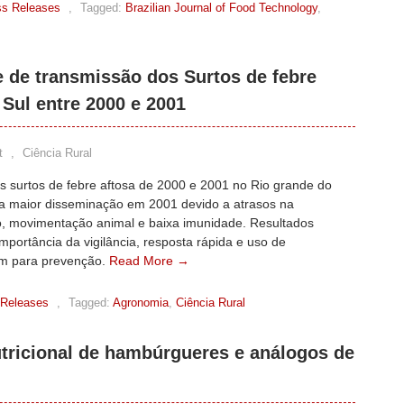
ss Releases
,
Tagged:
Brazilian Journal of Food Technology
,
e de transmissão dos Surtos de febre
Sul entre 2000 e 2001
t
,
Ciência Rural
s surtos de febre aftosa de 2000 e 2001 no Rio grande do
ra maior disseminação em 2001 devido a atrasos na
ão, movimentação animal e baixa imunidade. Resultados
mportância da vigilância, resposta rápida e uso de
m para prevenção.
Read More →
 Releases
,
Tagged:
Agronomia
,
Ciência Rural
utricional de hambúrgueres e análogos de