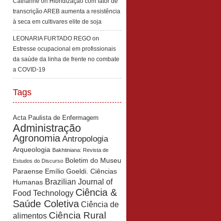
Catharine
on
Hibridização com fator de
transcrição AREB aumenta a resistência
à seca em cultivares elite de soja
LEONARIA FURTADO REGO
on
Estresse ocupacional em profissionais
da saúde da linha de frente no combate
a COVID-19
Tags
Acta Paulista de Enfermagem
Administração
Agronomia
Antropologia
Arqueologia
Bakhtiniana: Revista de
Boletim do Museu
Estudos do Discurso
Paraense Emílio Goeldi. Ciências
Brazilian Journal of
Humanas
Ciência &
Food Technology
Saúde Coletiva
Ciência de
Ciência Rural
alimentos