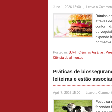
June 1, 2026 15:00
,
Leave a Commen
Rótulos d
através de
conformid
de vegeta
expondo l
normativa 
Posted in:
BJFT
,
Ciências Agrárias
,
Pre
Ciência de alimentos
Práticas de biossegura
leiteiras e estão associ
April 7, 2026 15:00
,
Leave a Commen
Pesquisa 
fazendas l