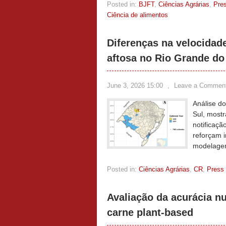
Posted in:
BJFT
,
Ciências Agrárias
,
Pre
Ciência de alimentos
Diferenças na velocidad
aftosa no Rio Grande do 
June 3, 2026 15:00
,
Leave a Commen
Análise do
Sul, most
notificaç
reforçam i
modelage
Posted in:
Ciências Agrárias
,
CR
,
Press
Avaliação da acurácia n
carne plant-based