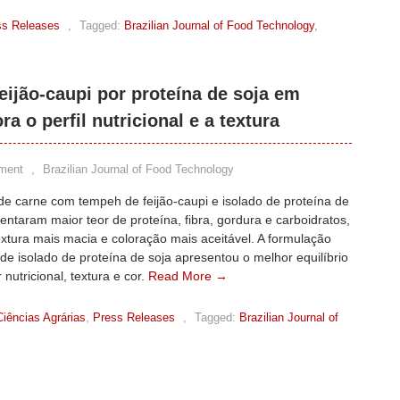
ss Releases
,
Tagged:
Brazilian Journal of Food Technology
,
feijão-caupi por proteína de soja em
a o perfil nutricional e a textura
ment
,
Brazilian Journal of Food Technology
de carne com tempeh de feijão-caupi e isolado de proteína de
entaram maior teor de proteína, fibra, gordura e carboidratos,
xtura mais macia e coloração mais aceitável. A formulação
e isolado de proteína de soja apresentou o melhor equilíbrio
 nutricional, textura e cor.
Read More →
Ciências Agrárias
,
Press Releases
,
Tagged:
Brazilian Journal of