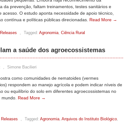
edades pequenas. Embora haja reconhecimento da
a da prevenção, faltam treinamentos, testes sanitários e
de acesso. O estudo aponta necessidade de apoio técnico,
o contínua e políticas públicas direcionadas.
Read More →
 Releases
,
Tagged:
Agronomia
,
Ciência Rural
elam a saúde dos agroecossistemas
t
,
Simone Bacilieri
ostra como comunidades de nematoides (vermes
ios) respondem ao manejo agrícola e podem indicar níveis de
o ou equilíbrio do solo em diferentes agroecossistemas no
no mundo.
Read More →
 Releases
,
Tagged:
Agronomia
,
Arquivos do Instituto Biológico
,