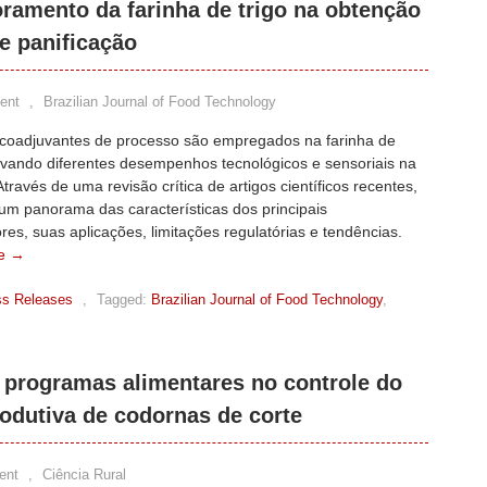
oramento da farinha de trigo na obtenção
e panificação
ent
,
Brazilian Journal of Food Technology
e coadjuvantes de processo são empregados na farinha de
tivando diferentes desempenhos tecnológicos e sensoriais na
 Através de uma revisão crítica de artigos científicos recentes,
um panorama das características dos principais
es, suas aplicações, limitações regulatórias e tendências.
e →
ss Releases
,
Tagged:
Brazilian Journal of Food Technology
,
 programas alimentares no controle do
rodutiva de codornas de corte
ent
,
Ciência Rural