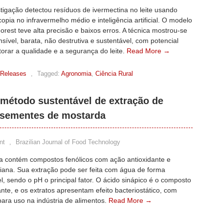
igação detectou resíduos de ivermectina no leite usando
opia no infravermelho médio e inteligência artificial. O modelo
est teve alta precisão e baixos erros. A técnica mostrou-se
nsível, barata, não destrutiva e sustentável, com potencial
orar a qualidade e a segurança do leite.
Read More →
 Releases
,
Tagged:
Agronomia
,
Ciência Rural
método sustentável de extração de
 sementes de mostarda
nt
,
Brazilian Journal of Food Technology
a contém compostos fenólicos com ação antioxidante e
biana. Sua extração pode ser feita com água de forma
l, sendo o pH o principal fator. O ácido sinápico é o composto
te, e os extratos apresentam efeito bacteriostático, com
para uso na indústria de alimentos.
Read More →