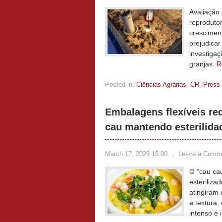
Avaliação
reprodutor
crescimen
prejudicar
investigaç
granjas.
R
Posted in:
Ciências Agrárias
,
CR
,
Press
Embalagens flexíveis r
cau mantendo esterilida
March 17, 2026 15:00
,
Leave a Comm
O “cau cau
esteriliza
atingiram 
e textura
intenso é 