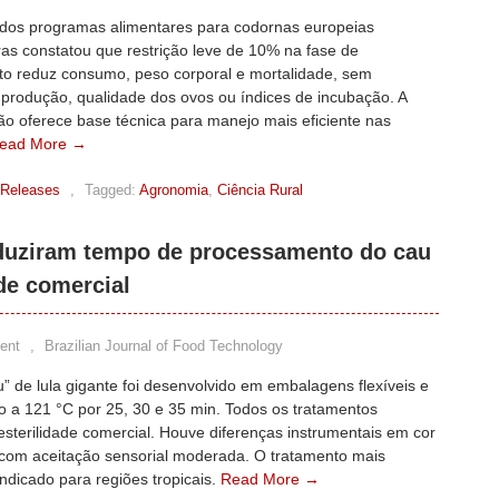
 dos programas alimentares para codornas europeias
as constatou que restrição leve de 10% na fase de
to reduz consumo, peso corporal e mortalidade, sem
 produção, qualidade dos ovos ou índices de incubação. A
ão oferece base técnica para manejo mais eficiente nas
ead More →
 Releases
,
Tagged:
Agronomia
,
Ciência Rural
eduziram tempo de processamento do cau
de comercial
ent
,
Brazilian Journal of Food Technology
” de lula gigante foi desenvolvido em embalagens flexíveis e
do a 121 °C por 25, 30 e 35 min. Todos os tratamentos
esterilidade comercial. Houve diferenças instrumentais em cor
, com aceitação sensorial moderada. O tratamento mais
indicado para regiões tropicais.
Read More →