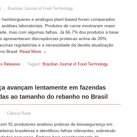
t
,
Brazilian Journal of Food Technology
e hambúrgueres e análogos plant-based foram comparados
 análises laboratoriais. Produtos de carne mostraram maior
ade, mas com algumas falhas. Já 66,7% dos produtos à base
is apresentaram discrepâncias proteicas acima de 20%,
acunas regulatórias e a necessidade da devida atualização
no Brasil.
Read More →
ss Releases
,
Tagged:
Brazilian Journal of Food Technology
,
nça avançam lentamente em fazendas
adas ao tamanho do rebanho no Brasil
t
,
Ciência Rural
com 91 produtores analisou práticas de biossegurança em
eiteiras brasileiras e identificou falhas relevantes, sobretudo