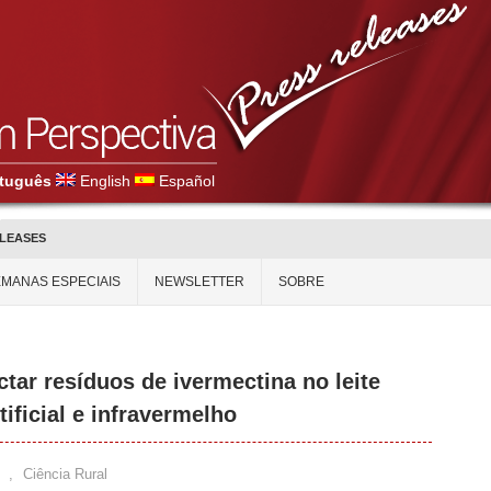
tuguês
English
Español
ELEASES
MANAS ESPECIAIS
NEWSLETTER
SOBRE
tar resíduos de ivermectina no leite
tificial e infravermelho
,
Ciência Rural