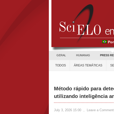
Por
GERAL
HUMANAS
PRESS R
TODOS
ÁREAS TEMÁTICAS
SE
Método rápido para detec
utilizando inteligência ar
July 3, 2026 15:00
,
Leave a Comment