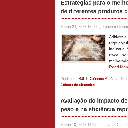
Estratégias para o melh
de diferentes produtos d
March 24, 2026 15:00
,
Leave a Comm
Aditivos 
trigo obje
indústria.
traçou-se 
melhorador
Read Mor
Posted in:
BJFT
,
Ciências Agrárias
,
Pre
Ciência de alimentos
Avaliação do impacto de
peso e na eficiência rep
March 18, 2026 11:00
,
Leave a Comm