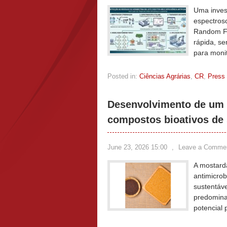
Uma invest
espectrosc
Random For
rápida, se
para monit
Posted in:
Ciências Agrárias
,
CR
,
Press
Desenvolvimento de um 
compostos bioativos de
June 23, 2026 15:00
,
Leave a Comme
A mostard
antimicro
sustentáve
predominan
potencial 