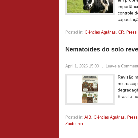
em propri
importânci
controle 
capacitaçã
Posted in:
Ciências Agrárias
,
CR
,
Press
Nematoides do solo rev
April 1, 2026 15:00
,
Leave a Commen
Revisão m
microscóp
degradaçã
Brasil e 
Posted in:
AIB
,
Ciências Agrárias
,
Press
Zootecnia