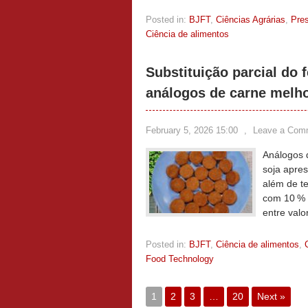
Posted in:
BJFT
,
Ciências Agrárias
,
Pre
Ciência de alimentos
Substituição parcial do 
análogos de carne melhor
February 5, 2026 15:00
,
Leave a Com
Análogos 
soja apres
além de te
com 10 % d
entre valor
Posted in:
BJFT
,
Ciência de alimentos
,
Food Technology
1
2
3
…
20
Next »