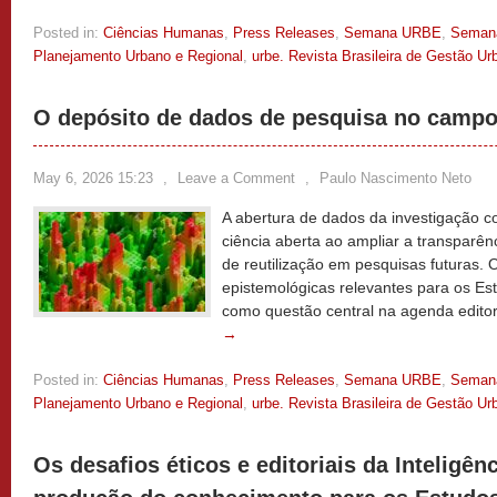
Posted in:
Ciências Humanas
,
Press Releases
,
Semana URBE
,
Semana
Planejamento Urbano e Regional
,
urbe. Revista Brasileira de Gestão Ur
O depósito de dados de pesquisa no camp
May 6, 2026 15:23
,
Leave a Comment
,
Paulo Nascimento Neto
A abertura de dados da investigação co
ciência aberta ao ampliar a transparên
de reutilização em pesquisas futuras. 
epistemológicas relevantes para os Es
como questão central na agenda edito
→
Posted in:
Ciências Humanas
,
Press Releases
,
Semana URBE
,
Semana
Planejamento Urbano e Regional
,
urbe. Revista Brasileira de Gestão Ur
Os desafios éticos e editoriais da Inteligênci