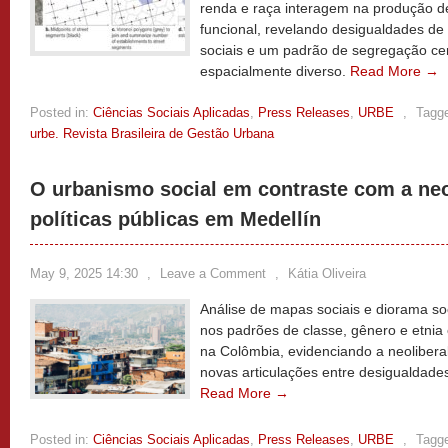
renda e raça interagem na produção 
funcional, revelando desigualdades de
sociais e um padrão de segregação cen
espacialmente diverso.
Read More →
Posted in:
Ciências Sociais Aplicadas
,
Press Releases
,
URBE
,
Tagg
urbe. Revista Brasileira de Gestão Urbana
O urbanismo social em contraste com a neo
políticas públicas em Medellín
May 9, 2025 14:30
,
Leave a Comment
,
Kátia Oliveira
Análise de mapas sociais e diorama so
nos padrões de classe, gênero e etnia
na Colômbia, evidenciando a neoliberal
novas articulações entre desigualdades
Read More →
Posted in:
Ciências Sociais Aplicadas
,
Press Releases
,
URBE
,
Tagg