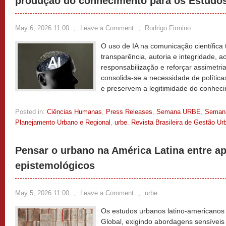
produção do conhecimento para os Estudo
May 6, 2026 11:00
,
Leave a Comment
,
Rodrigo Firmino
O uso de IA na comunicação científica 
transparência, autoria e integridade, ao
responsabilização e reforçar assimetri
consolida-se a necessidade de política
e preservem a legitimidade do conhec
Posted in:
Ciências Humanas
,
Press Releases
,
Semana URBE
,
Semana
Planejamento Urbano e Regional
,
urbe. Revista Brasileira de Gestão Ur
Pensar o urbano na América Latina entre ap
epistemológicos
May 5, 2026 11:00
,
Leave a Comment
,
urbe
Os estudos urbanos latino-americanos
Global, exigindo abordagens sensíveis 