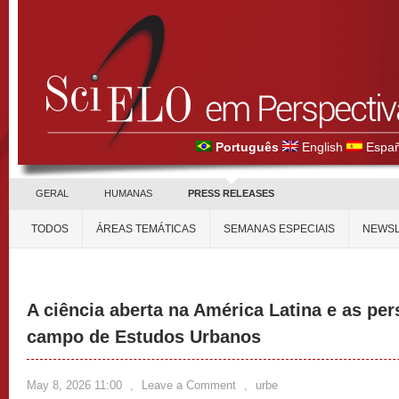
Português
English
Españ
GERAL
HUMANAS
PRESS RELEASES
TODOS
ÁREAS TEMÁTICAS
SEMANAS ESPECIAIS
NEWSL
A ciência aberta na América Latina e as per
campo de Estudos Urbanos
May 8, 2026 11:00
,
Leave a Comment
,
urbe