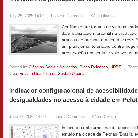
July 25, 2025 14:00
,
Leave a Comment
,
Kátia Oliveira
Conflitos entre formas de vida basead
da urbanização mercantil na produçã
práticas de racismo ambiental e resist
um planejamento urbano contra-hege
preservação ambiental e valorize as pr
Posted in:
Ciências Sociais Aplicadas
,
Press Releases
,
URBE
,
Tagg
urbe. Revista Brasileira de Gestão Urbana
Indicador configuracional de acessibilidade
desigualdades no acesso à cidade em Pelo
June 12, 2025 14:00
,
Leave a Comment
,
Kátia Oliveira
Indicador configuracional de acessibil
estudo na cidade de Pelotas (Brasil), 