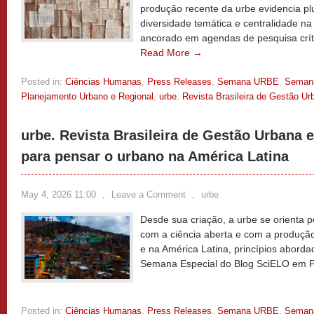
produção recente da urbe evidencia pl
diversidade temática e centralidade na
ancorado em agendas de pesquisa críti
Read More →
Posted in:
Ciências Humanas
,
Press Releases
,
Semana URBE
,
Semana
Planejamento Urbano e Regional
,
urbe. Revista Brasileira de Gestão Ur
urbe. Revista Brasileira de Gestão Urbana e
para pensar o urbano na América Latina
May 4, 2026 11:00
,
Leave a Comment
,
urbe
Desde sua criação, a urbe se orienta p
com a ciência aberta e com a produçã
e na América Latina, princípios abord
Semana Especial do Blog SciELO em P
Posted in:
Ciências Humanas
,
Press Releases
,
Semana URBE
,
Semana