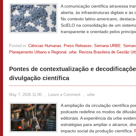
A comunicação científica atravessa tr
aberta, às infraestruturas digitais e às 
No contexto latino-americano, destaca-
SciELO na consolidação de um sistema e
transparente e orientado pelos princíp
Posted in:
Ciências Humanas
,
Press Releases
,
Semana URBE
,
Semana
Planejamento Urbano e Regional
,
urbe. Revista Brasileira de Gestão Ur
Pontes de contextualização e decodificaçõe
divulgação científica
May 7, 2026 11:00
,
Leave a Comment
,
urbe
A ampliação da circulação científica po
podcasts redefine os modos de difusã
editoriais. A experiência da urbe evide
estratégias para ampliar o alcance, dive
impacto social da produção científica.