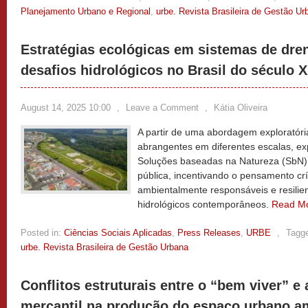
Planejamento Urbano e Regional
,
urbe. Revista Brasileira de Gestão Ur
Estratégias ecológicas em sistemas de dr
desafios hidrológicos no Brasil do século X
August 14, 2025 10:00
,
Leave a Comment
,
Kátia Oliveira
A partir de uma abordagem exploratór
abrangentes em diferentes escalas, exp
Soluções baseadas na Natureza (SbN)
pública, incentivando o pensamento crí
ambientalmente responsáveis e resilien
hidrológicos contemporâneos.
Read M
Posted in:
Ciências Sociais Aplicadas
,
Press Releases
,
URBE
,
Tagg
urbe. Revista Brasileira de Gestão Urbana
Conflitos estruturais entre o “bem viver” e
mercantil na produção do espaço urbano a