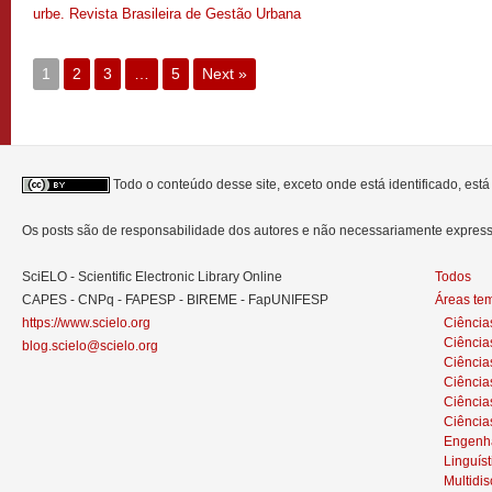
urbe. Revista Brasileira de Gestão Urbana
1
2
3
…
5
Next »
Todo o conteúdo desse site, exceto onde está identificado, est
Os posts são de responsabilidade dos autores e não necessariamente expre
SciELO - Scientific Electronic Library Online
Todos
CAPES - CNPq - FAPESP - BIREME - FapUNIFESP
Áreas te
https://www.scielo.org
Ciência
Ciência
blog.scielo@scielo.org
Ciência
Ciências
Ciênci
Ciência
Engenh
Linguíst
Multidis