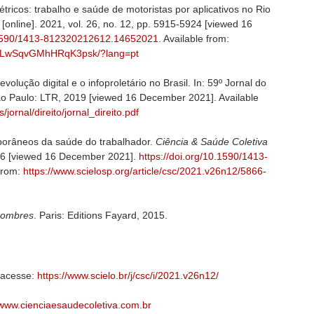
étricos: trabalho e saúde de motoristas por aplicativos no Rio
a
[online]. 2021, vol. 26, no. 12, pp. 5915-5924 [viewed 16
0.1590/1413-812320212612.14652021
. Available from:
4B9HLwSqvGMhHRqK3psk/?lang=pt
lução digital e o infoproletário no Brasil. In: 59º Jornal do
ão Paulo: LTR, 2019 [viewed 16 December 2021]. Available
jornal/direito/jornal_direito.pdf
porâneos da saúde do trabalhador.
Ciência & Saúde Coletiva
5866 [viewed 16 December 2021].
https://doi.org/10.1590/1413-
 from:
https://www.scielosp.org/article/csc/2021.v26n12/5866-
nombres
. Paris: Editions Fayard, 2015.
, acesse:
https://www.scielo.br/j/csc/i/2021.v26n12/
/www.cienciaesaudecoletiva.com.br