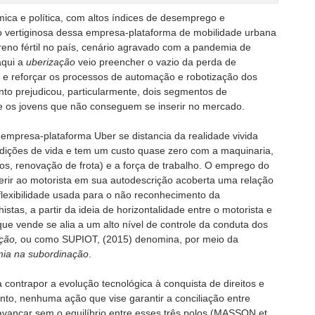
ica e política, com altos índices de desemprego e
o vertiginosa dessa empresa-plataforma de mobilidade urbana
rreno fértil no país, cenário agravado com a pandemia de
aqui a
uberização
veio preencher o vazio da perda de
, e reforçar os processos de automação e robotização dos
to prejudicou, particularmente, dois segmentos de
e os jovens que não conseguem se inserir no mercado.
empresa-plataforma Uber se distancia da realidade vivida
ndições de vida e tem um custo quase zero com a maquinaria,
os, renovação de frota) e a força de trabalho. O emprego do
ferir ao motorista em sua autodescrição acoberta uma relação
flexibilidade usada para o não reconhecimento da
stas, a partir da ideia de horizontalidade entre o motorista e
ue vende se alia a um alto nível de controle da conduta dos
ção,
ou como SUPIOT, (2015) denomina, por meio da
ia na subordinação
.
 contrapor a evolução tecnológica à conquista de direitos e
nto, nenhuma ação que vise garantir a conciliação entre
avançar sem o equilíbrio entre esses três polos (MASSON et