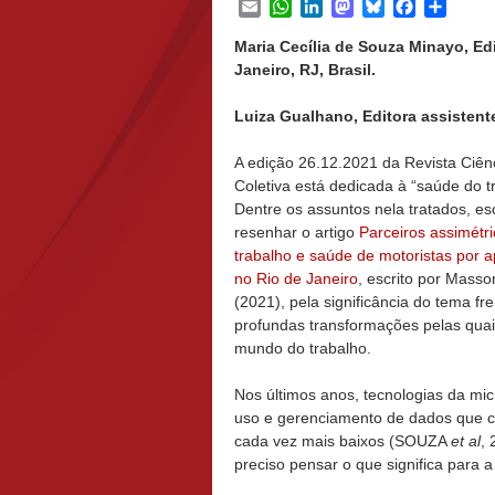
Email
WhatsApp
LinkedIn
Mastodon
Bluesky
Facebook
Share
Maria Cecília de Souza Minayo, Ed
Janeiro, RJ, Brasil.
Luiza Gualhano, Editora assistente
A edição 26.12.2021 da Revista Ciên
Coletiva está dedicada à “saúde do t
Dentre os assuntos nela tratados, e
resenhar o artigo
Parceiros assimétri
trabalho e saúde de motoristas por ap
no Rio de Janeiro
, escrito por Mass
(2021), pela significância do tema fr
profundas transformações pelas qua
mundo do trabalho.
Nos últimos anos, tecnologias da m
uso e gerenciamento de dados que c
cada vez mais baixos (SOUZA
et al
,
preciso pensar o que significa para a