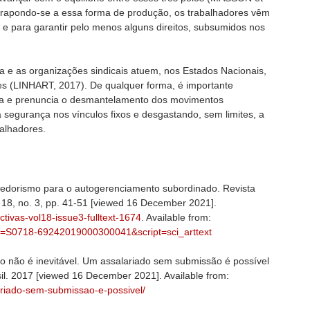
ntrapondo-se a essa forma de produção, os trabalhadores vêm
 e para garantir pelo menos alguns direitos, subsumidos nos
a e as organizações sindicais atuem, nos Estados Nacionais,
es (LINHART, 2017). De qualquer forma, é importante
iza e prenuncia o desmantelamento dos movimentos
a segurança nos vínculos fixos e desgastando, sem limites, a
balhadores.
edorismo para o autogerenciamento subordinado. Revista
. 18, no. 3, pp. 41-51 [viewed 16 December 2021].
ctivas-vol18-issue3-fulltext-1674
. Available from:
?pid=S0718-69242019000300041&script=sci_arttext
o não é inevitável. Um assalariado sem submissão é possível
il. 2017 [viewed 16 December 2021]. Available from:
lariado-sem-submissao-e-possivel/