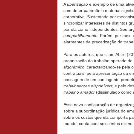
A
uberização
é exemplo de uma ativ
sem deter patrimônio material signif
corporativa. Sustentada por mecani
sincronizar interesses de distintos 
por ela como independentes. Seu ar
compartilhamento
. Porém, por meio 
alarmantes de precarização do trabalh
Para os autores, que citam Abilio (20
organização do trabalho operada de 
algorítmico
, caracterizando-se pela 
contratuais; pela apresentação da 
passagem de um contingente predefi
trabalhadores disponíveis
; e pelo de
trabalho amador
(dissimulado como
Essa nova configuração de organiza
sobre a subordinação jurídica do em
sobre os custos que ela comporta pa
mundo, conta com seiscentos mil no 