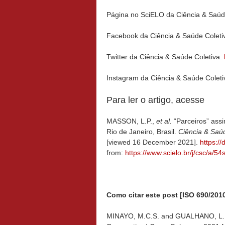
Página no SciELO da Ciência & Saúd
Facebook da Ciência & Saúde Coleti
Twitter da Ciência & Saúde Coletiva:
Instagram da Ciência & Saúde Coleti
Para ler o artigo, acesse
MASSON, L.P.,
et al.
“Parceiros” assi
Rio de Janeiro, Brasil.
Ciência & Saú
[viewed 16 December 2021].
https:/
from:
https://www.scielo.br/j/csc/
Como citar este post [ISO 690/2010
MINAYO, M.C.S. and GUALHANO, L. Ub