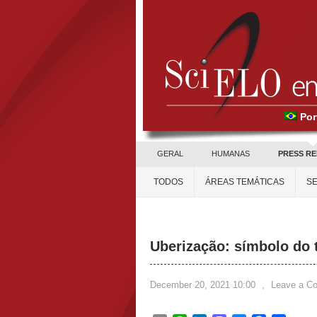
Por
GERAL
HUMANAS
PRESS R
TODOS
ÁREAS TEMÁTICAS
SE
Uberização: símbolo do 
December 20, 2021 10:00
,
Leave a C