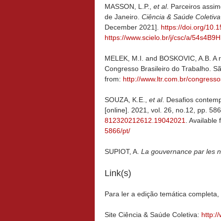
MASSON, L.P.,
et al
. Parceiros assim
de Janeiro.
Ciência & Saúde Coletiv
December 2021].
https://doi.org/1
https://www.scielo.br/j/csc/a/54s
MELEK, M.I. and BOSKOVIC, A.B. A revo
Congresso Brasileiro do Trabalho. S
from:
http://www.ltr.com.br/congressos/
SOUZA, K.E.,
et al
. Desafios contem
[online]. 2021, vol. 26, no.12, pp. 
812320212612.19042021
. Available
5866/pt/
SUPIOT, A.
La gouvernance par les 
Link(s)
Para ler a edição temática completa
Site Ciência & Saúde Coletiva:
http:/