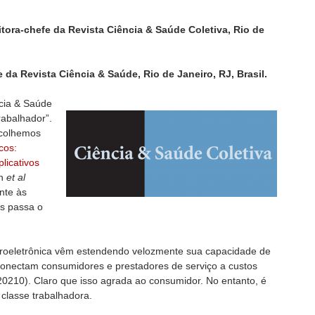
itora-chefe da Revista Ciência & Saúde Coletiva, Rio de
 da Revista Ciência & Saúde, Rio de Janeiro, RJ, Brasil.
cia & Saúde
rabalhador”.
scolhemos
cos:
licativos
on
et al
ente às
is passa o
icroeletrônica vêm estendendo velozmente sua capacidade de
onectam consumidores e prestadores de serviço a custos
 20210). Claro que isso agrada ao consumidor. No entanto, é
 classe trabalhadora.