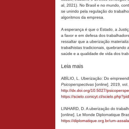
al, 2021). No Brasil e no mundo, co
se unindo pela regulação do trabalho
algoritmos da empresa.
A esperança é que o Estado, a Justiç
a favor e em defesa dos trabalhador
ressaltar que a uberização material
trabalhistas tradicionais, quebrando 
saúde e a qualidade de vida dos tra
Leia mais
ABÍLIO, L. Uberização: Do empreend
Psicoperspectivas
[online]. 2019, vol
http://dx.doi.org/10.5027/psicoperspe
https://scielo.conicyt.cl/scielo.php
LINHARD, D. A uberização do trabalh
[online]. Le Monde Diplomatique Bras
https://diplomatique.org.br/um-assa