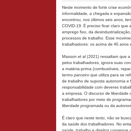
Neste momento de forte crise econôm
informalidade, a chegada e expansã
encontrou, nos últimos seis anos, te
COVID-19. É preciso ficar claro que 
emprego fixo, da desindustrialização
processos de trabalho. Esse movimen
trabalhadores: os acima de 45 anos 
Masson et al (2021) ressaltam que a 
pelos trabalhadores, ignora suas co
a matéria-prima (combustíveis, repar
termo
parceiro
que utiliza para se re
de trabalho de suposta autonomia e 
responsabilidade com deveres trabalhi
a empresa. O discurso de liberdade q
trabalhadores por meio de
programa
liberdade programada
ou da
autonom
É claro que neste texto, não se busca
da saúde dos trabalhadores. No enta
saúde, trabalho e direitos consegue 