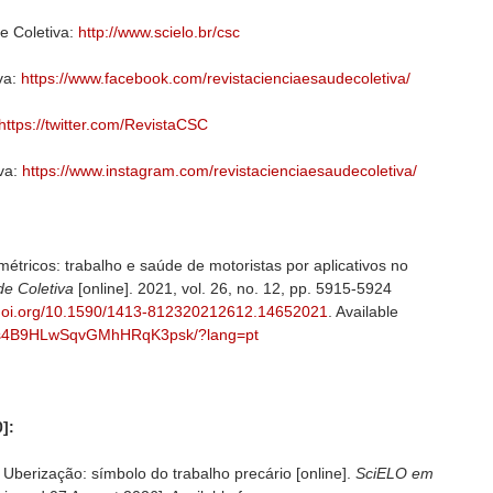
e Coletiva:
http://www.scielo.br/csc
va:
https://www.facebook.com/revistacienciaesaudecoletiva/
https://twitter.com/RevistaCSC
va:
https://www.instagram.com/revistacienciaesaudecoletiva/
métricos: trabalho e saúde de motoristas por aplicativos no
de Coletiva
[online]. 2021, vol. 26, no. 12, pp. 5915-5924
/doi.org/10.1590/1413-812320212612.14652021
. Available
a/54s4B9HLwSqvGMhHRqK3psk/?lang=pt
]:
erização: símbolo do trabalho precário [online].
SciELO em