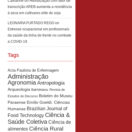
Catharine
on
Hibridização com fator de
transcrição AREB aumenta a resistência
à seca em cultivares elite de soja
LEONARIA FURTADO REGO
on
Estresse ocupacional em profissionais
da saúde da linha de frente no combate
a COVID-19
Tags
Acta Paulista de Enfermagem
Administração
Agronomia
Antropologia
Arqueologia
Bakhtiniana: Revista de
Boletim do Museu
Estudos do Discurso
Paraense Emílio Goeldi. Ciências
Brazilian Journal of
Humanas
Ciência &
Food Technology
Saúde Coletiva
Ciência de
Ciência Rural
alimentos