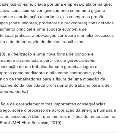
idade
just-on-time,
criada por uma empresa-plataforma que,
icativo, constituiu-se vertiginosamente como uma gigante
smos de coordenação algorítmica, essa empresa propõe
grupos (consumidores, produtores e provedores) considerados
gumento principal é uma suposta
economia de
de suas práticas, a
uberização
corrobora e amplia processos
o e de deterioração de direitos trabalhistas.
19), a
uberização
é uma nova forma de controle e
maneira dissimulada a partir de um
gerenciamento
concepção de um trabalhador sem garantias legais e
empresa como mediadora e não como contratante; pela
nido de trabalhadores para a figura de uma
multidão
de
slizamento da identidade profissional do trabalho para a de
empreendedor
).
ção e de gerenciamento traz importantes consequências
prego, sobre o processo de apropriação da energia humana e
ra as pessoas. A Uber, que tem três milhões de motoristas no
Brasil (MELEK e Boskovic, 2019).