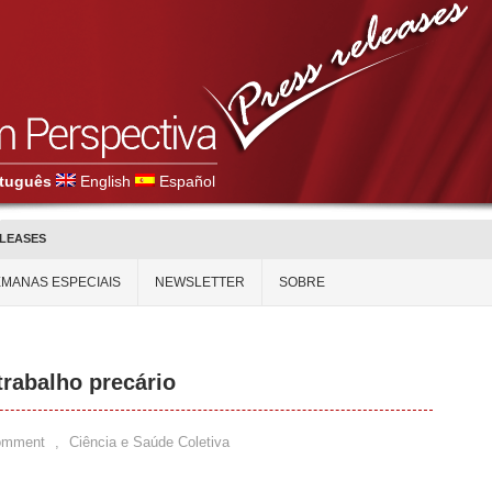
tuguês
English
Español
ELEASES
MANAS ESPECIAIS
NEWSLETTER
SOBRE
trabalho precário
omment
,
Ciência e Saúde Coletiva