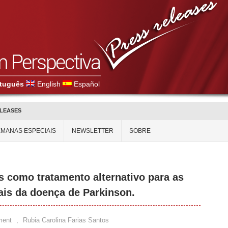
tuguês
English
Español
ELEASES
MANAS ESPECIAIS
NEWSLETTER
SOBRE
s como tratamento alternativo para as
ais da doença de Parkinson.
ment
,
Rubia Carolina Farias Santos