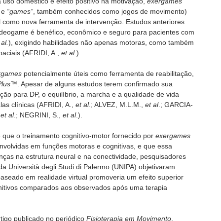
a uso doméstico e efeito positivo na motivação,
exergames
” e
“games”
, também conhecidos como jogos de movimento)
el como nova ferramenta de intervenção. Estudos anteriores
deogame é benéfico, econômico e seguro para pacientes com
 al.
), exigindo habilidades não apenas motoras, como também
aciais (AFRIDI, A.,
et al.
).
rgames
potencialmente úteis como ferramenta de reabilitação,
 Plus™
. Apesar de alguns estudos terem confirmado sua
ção para DP, o equilíbrio, a marcha e a qualidade de vida
as clínicas (AFRIDI, A.,
et al
.; ALVEZ, M.L.M.,
et al
.; GARCIA-
,
et al
.; NEGRINI, S.,
et al
.).
 que o treinamento cognitivo-motor fornecido por
exergames
envolvidas em funções motoras e cognitivas, e que essa
as na estrutura neural e na conectividade, pesquisadores
da Università degli Studi di Palermo (UNIPA) objetivaram
baseado em realidade virtual promoveria um efeito superior
tivos comparados aos observados após uma terapia
tigo publicado no periódico
Fisioterapia em Movimento
,