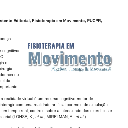
istente Editorial, Fisioterapia em Movimento, PUCPR,
doença
 cognitivos
 O
ia e
irurgia
 doença ou
pel da
importante.
a realidade virtual é um recurso cognitivo-motor de
interagir com uma realidade artificial por meio de simulação
em tempo real, controle sobre a intensidade dos exercícios e
nsorial (LOHSE, K.,
et al
.; MIRELMAN, A.,
et al.
).