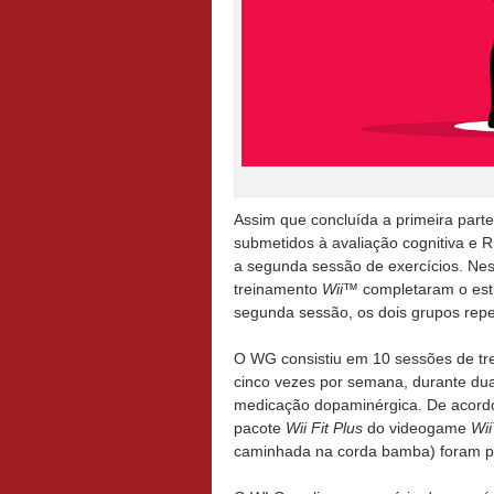
Assim que concluída a primeira part
submetidos à avaliação cognitiva e R
a segunda sessão de exercícios. Nes
treinamento
Wii™
completaram o est
segunda sessão, os dois grupos repe
O WG consistiu em 10 sessões de tre
cinco vezes por semana, durante d
medicação dopaminérgica. De acordo
pacote
Wii Fit Plus
do videogame
Wi
caminhada na corda bamba) foram p