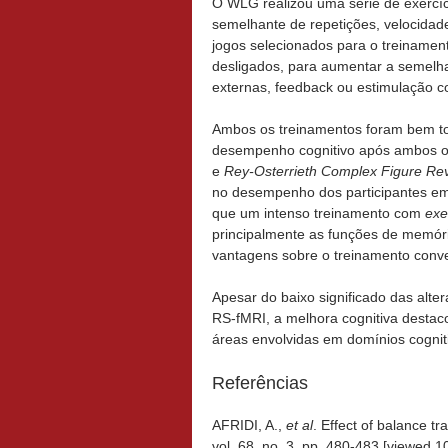
O WLG realizou uma série de exerc
semelhante de repetições, velocida
jogos selecionados para o treiname
desligados, para aumentar a semel
externas, feedback ou estimulação co
Ambos os treinamentos foram bem tol
desempenho cognitivo após ambos o
e
Rey-Osterrieth Complex Figure Re
no desempenho dos participantes em 
que um intenso treinamento com
ex
principalmente as funções de memóri
vantagens sobre o treinamento conv
Apesar do baixo significado das alt
RS-fMRI, a melhora cognitiva destaco
áreas envolvidas em domínios cogniti
Referências
AFRIDI, A.,
et al
. Effect of balance tra
vol. 68, no. 3, pp. 480-483 [viewed 1