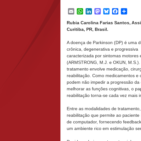
Email
WhatsApp
LinkedIn
Mastodon
Bluesky
Facebook
Share
Rubia Carolina Farias Santos, Ass
Curitiba, PR, Brasil.
A doença de Parkinson (DP) é uma 
crônica, degenerativa e progressiva
caracterizada por sintomas motores e
(ARMSTRONG, M.J. e OKUN, M.S.).
tratamento envolve medicação, cirurg
reabilitação. Como medicamentos e c
podem não impedir a progressão da
melhorar as funções cognitivas, o pa
reabilitação torna-se cada vez mais 
Entre as modalidades de tratamento, 
reabilitação que permite ao paciente 
de computador, fornecendo feedback 
um ambiente rico em estimulação se