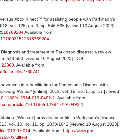
versus Xbox Kinect™ for assisting people with Parkinson’s
2018, vol. 125, no. 3, pp. 546-565 [viewed 10 August 2023].
12518769204
Available from:
0.1177/0031512518769204
agnosis and treatment of Parkinson disease: a review
.
 pp. 548-560 [viewed 10 August 2023]. DOI:
9.22360
. Available from:
a/fullarticle/2760741
 advances in rehabilitation for Parkinson’s Disease with
Neuroeng Rehabil
[online]. 2019, vol. 16, no. 1, pp. 17 [viewed
g/10.1186/s12984-019-0492-1
.
Available from:
l.com/articles/10.1186/s12984-019-0492-1
litation (‘Wii-hab’) provides benefits in Parkinson’s disease.
2013, vol. 19, no. 11, pp. 1039-1042 [viewed 10 August 2023].
ldis.2013.07.014
.
Available from:
https://www.prd-
268-X/fulltext