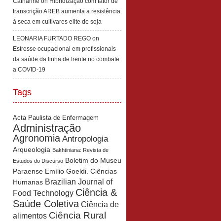
Catharine
on
Hibridização com fator de
transcrição AREB aumenta a resistência
à seca em cultivares elite de soja
LEONARIA FURTADO REGO
on
Estresse ocupacional em profissionais
da saúde da linha de frente no combate
a COVID-19
Tags
Acta Paulista de Enfermagem
Administração
Agronomia
Antropologia
Arqueologia
Bakhtiniana: Revista de
Boletim do Museu
Estudos do Discurso
Paraense Emílio Goeldi. Ciências
Brazilian Journal of
Humanas
Ciência &
Food Technology
Saúde Coletiva
Ciência de
Ciência Rural
alimentos