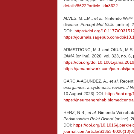
details/8622?article_id=8622
ALVES, M.L.M.,
et al
. Nintendo Wii™ 
disease.
Percept Mot Skills
[online]. 
DOI:
https://doi.org/10.1177/00315
https://journals.sagepub.com/doi/1
ARMSTRONG, M.J. and OKUN, M.S. Di
JAMA
[online]
.
2020, vol. 323, no. 6,
https://doi.org/doi:10.1001/jama.201
https://jamanetwork.com/journals/jam
GARCIA-AGUNDEZ, A.,
et al
. Recent
exergames
: a systematic review
. J 
10 August 2023].DOI:
https://doi.or
https://jneuroengrehab.biomedcentra
HERZ, N.B.,
et al
. Nintendo Wii rehabi
Parkinsonism Relat Disord
[online]. 
DOI:
https://doi.org/10.1016/j.parkre
journal.com/article/S1353-8020(13)00