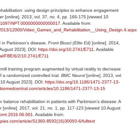
habilitation: using design principles to enhance engagement
er
[online]. 2013, vol. 37, no. 4, pp. 166-175 [viewed 10
/10.1097/NPT.0000000000000017
. Available from:
ext/2013/12000/Video_Games_and_Rehabilitation__Using_Design.4.aspx
 in Parkinson’s disease.
Front Biosci (Elite Ed)
[online]. 2014,
0 August 2023]. DOI:
https://doi.org/10.2741/E711
.
Available
nal/FBE/6/2/10.2741/E711
mill training program augmented by virtual reality to decrease
 of a randomized controlled trial.
BMC Neurol
[online]
.
2013, vol.
 10 August 2023]. DOI:
https://doi.org/10.1186/1471-2377-13-
.biomedcentral.com/articles/10.1186/1471-2377-13-15
or balance rehabilitation in patients with Parkinson’s disease: A
er
[online]
.
2017, vol. 21, no. 1, pp. 117-123 [viewed 10 August
.jbmt.2016.06.001
.
Available from:
ies.com/article/S1360-8592(16)30093-6/fulltext