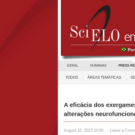
Por
GERAL
HUMANAS
PRESS R
TODOS
ÁREAS TEMÁTICAS
SE
A eficácia dos exergame
alterações neurofuncion
August 10, 2023 10:00
,
Leave a Com