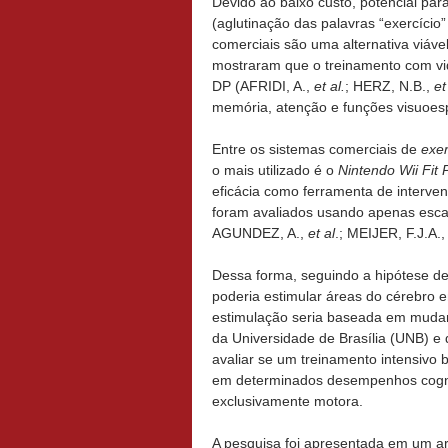
Devido ao baixo custo, potencial par
(aglutinação das palavras “exercício
comerciais são uma alternativa viáv
mostraram que o treinamento com vi
DP (AFRIDI, A.,
et al.
; HERZ, N.B.,
et
memória, atenção e funções visuoesp
Entre os sistemas comerciais de
exe
o mais utilizado é o
Nintendo Wii Fit
eficácia como ferramenta de interven
foram avaliados usando apenas escal
AGUNDEZ, A.,
et al
.; MEIJER, F.J.A.
Dessa forma, seguindo a hipótese de
poderia estimular áreas do cérebro 
estimulação seria baseada em mudanç
da Universidade de Brasília (UNB) e 
avaliar se um treinamento intensivo 
em determinados desempenhos cogni
exclusivamente motora.
A pesquisa foi apresentada em um ar