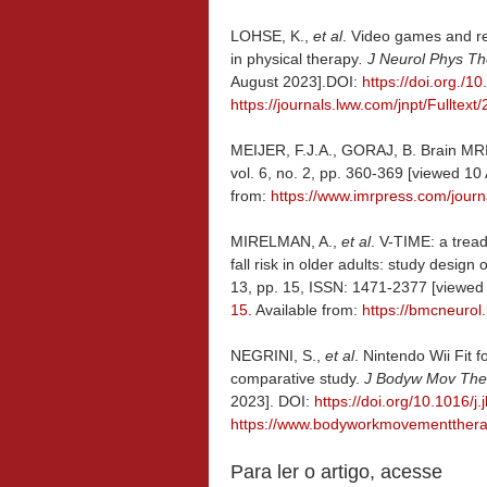
LOHSE, K.,
et al
. Video games and re
in physical therapy
. J Neurol Phys Th
August 2023].DOI:
https://doi.org.
https://journals.lww.com/jnpt/Fullt
MEIJER, F.J.A., GORAJ, B. Brain MRI
vol. 6, no. 2, pp. 360-369 [viewed 1
from:
https://www.imrpress.com/jour
MIRELMAN, A.,
et al
. V-TIME: a tread
fall risk in older adults: study design
13, pp. 15, ISSN: 1471-2377 [viewed
15
. Available from:
https://bmcneurol
NEGRINI, S.,
et al
. Nintendo Wii Fit f
comparative study.
J Bodyw Mov Th
2023]. DOI:
https://doi.org/10.1016/j
https://www.bodyworkmovementtherap
Para ler o artigo, acesse