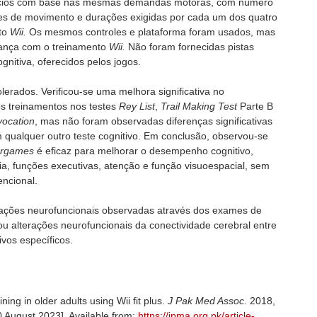
ícios com base nas mesmas demandas motoras, com número
des de movimento e durações exigidas por cada um dos quatro
nto
Wii.
Os mesmos controles e plataforma foram usados, mas
hança com o treinamento
Wii.
Não foram fornecidas pistas
gnitiva, oferecidos pelos jogos.
erados. Verificou-se uma melhora significativa no
s treinamentos nos testes
Rey List
,
Trail Making Test
Parte B
vocation
, mas não foram observadas diferenças significativas
qualquer outro teste cognitivo. Em conclusão, observou-se
ergames
é eficaz para melhorar o desempenho cognitivo,
a, funções executivas, atenção e função visuoespacial, sem
encional.
erações neurofuncionais observadas através dos exames de
u alterações neurofuncionais da conectividade cerebral entre
vos específicos.
ining in older adults using Wii fit plus.
J Pak Med Assoc
. 2018,
0 August 2023]. Available from:
https://jpma.org.pk/article-