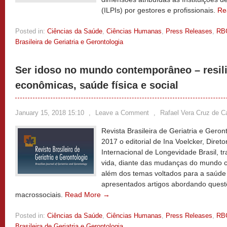
(ILPIs) por gestores e profissionais.
Re
Posted in:
Ciências da Saúde
,
Ciências Humanas
,
Press Releases
,
RB
Brasileira de Geriatria e Gerontologia
Ser idoso no mundo contemporâneo – resili
econômicas, saúde física e social
January 15, 2018 15:10
,
Leave a Comment
,
Rafael Vera Cruz de C
Revista Brasileira de Geriatria e Gero
2017 o editorial de Ina Voelcker, Diret
Internacional de Longevidade Brasil, tr
vida, diante das mudanças do mundo 
além dos temas voltados para a saúde 
apresentados artigos abordando quest
macrossociais.
Read More →
Posted in:
Ciências da Saúde
,
Ciências Humanas
,
Press Releases
,
RB
Brasileira de Geriatria e Gerontologia