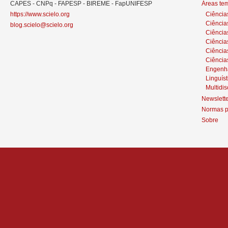
CAPES - CNPq - FAPESP - BIREME - FapUNIFESP
Áreas te
https://www.scielo.org
Ciência
Ciência
blog.scielo@scielo.org
Ciência
Ciências
Ciênci
Ciência
Engenh
Linguíst
Multidis
Newslett
Normas p
Sobre