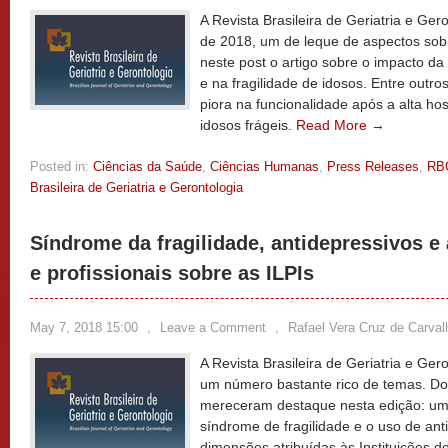
A Revista Brasileira de Geriatria e Ge
de 2018, um de leque de aspectos sob
neste post o artigo sobre o impacto da
e na fragilidade de idosos. Entre outro
piora na funcionalidade após a alta hos
idosos frágeis.
Read More →
Posted in:
Ciências da Saúde
,
Ciências Humanas
,
Press Releases
,
RB
Brasileira de Geriatria e Gerontologia
Síndrome da fragilidade, antidepressivos e 
e profissionais sobre as ILPIs
May 7, 2018 15:00
,
Leave a Comment
,
Rafael Vera Cruz de Carval
A Revista Brasileira de Geriatria e Ge
um número bastante rico de temas. Dois
mereceram destaque nesta edição: um 
síndrome de fragilidade e o uso de ant
dimensões atribuídas às Instituições 