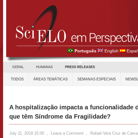
Português
English
Españ
GERAL
HUMANAS
PRESS RELEASES
TODOS
ÁREAS TEMÁTICAS
SEMANAS ESPECIAIS
NEWSL
A hospitalização impacta a funcionalidade 
que têm Síndrome da Fragilidade?
July 11, 2018 15:00
,
Leave a Comment
,
Rafael Vera Cruz de Carva