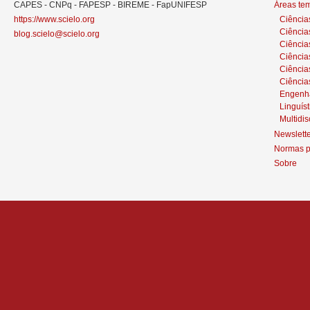
CAPES - CNPq - FAPESP - BIREME - FapUNIFESP
Áreas te
https://www.scielo.org
Ciência
Ciência
blog.scielo@scielo.org
Ciência
Ciências
Ciênci
Ciência
Engenh
Linguíst
Multidis
Newslett
Normas p
Sobre