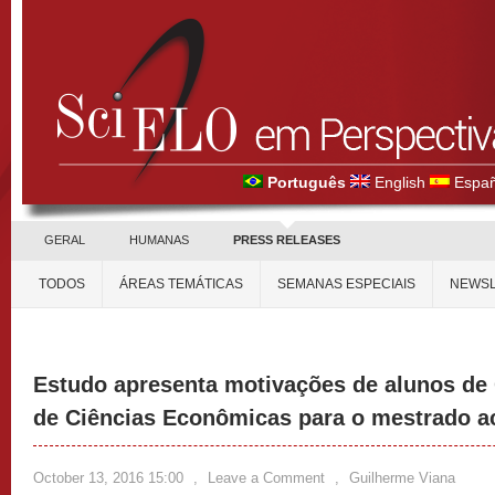
Português
English
Españ
GERAL
HUMANAS
PRESS RELEASES
TODOS
ÁREAS TEMÁTICAS
SEMANAS ESPECIAIS
NEWSL
Estudo apresenta motivações de alunos de 
de Ciências Econômicas para o mestrado 
October 13, 2016 15:00
,
Leave a Comment
,
Guilherme Viana