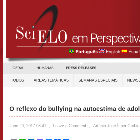
Português
English
Españ
GERAL
HUMANAS
PRESS RELEASES
TODOS
ÁREAS TEMÁTICAS
SEMANAS ESPECIAIS
NEWSL
O reflexo do bullying na autoestima de adol
June 29, 2017 08:41
,
Leave a Comment
,
Artênio José Ísper Garbin