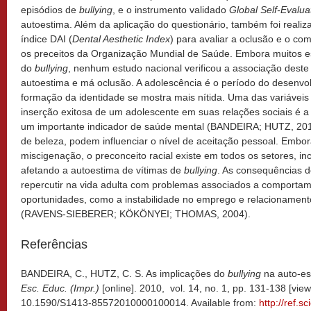
episódios de
bullying
, e o instrumento validado
Global Self-Evalua
autoestima. Além da aplicação do questionário, também foi realiz
índice DAI (
Dental Aesthetic Index
) para avaliar a oclusão e o co
os preceitos da Organização Mundial de Saúde. Embora muitos e
do
bullying
, nenhum estudo nacional verificou a associação dest
autoestima e má oclusão. A adolescência é o período do desenv
formação da identidade se mostra mais nítida. Uma das variáveis 
inserção exitosa de um adolescente em suas relações sociais é 
um importante indicador de saúde mental (BANDEIRA; HUTZ, 2010
de beleza, podem influenciar o nível de aceitação pessoal. Embor
miscigenação, o preconceito racial existe em todos os setores, in
afetando a autoestima de vítimas de
bullying
. As consequências 
repercutir na vida adulta com problemas associados a comportame
oportunidades, como a instabilidade no emprego e relacionament
(RAVENS-SIEBERER; KÖKÖNYEI; THOMAS, 2004).
Referências
BANDEIRA, C., HUTZ, C. S. As implicações do
bullying
na auto-es
Esc. Educ. (Impr.)
[online]. 2010, vol. 14, no. 1, pp. 131-138 [vi
10.1590/S1413-85572010000100014. Available from:
http://ref.s