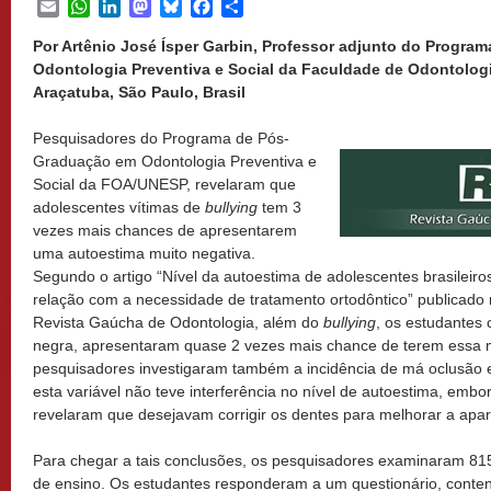
Email
WhatsApp
LinkedIn
Mastodon
Bluesky
Facebook
Share
Por Artênio José Ísper Garbin, Professor adjunto do Progra
Odontologia Preventiva e Social da Faculdade de Odontolog
Araçatuba, São Paulo, Brasil
Pesquisadores do Programa de Pós-
Graduação em Odontologia Preventiva e
Social da FOA/UNESP, revelaram que
adolescentes vítimas de
bullying
tem 3
vezes mais chances de apresentarem
uma autoestima muito negativa.
Segundo o artigo “Nível da autoestima de adolescentes brasileiro
relação com a necessidade de tratamento ortodôntico” publicado
Revista Gaúcha de Odontologia, além do
bullying
, os estudantes
negra, apresentaram quase 2 vezes mais chance de terem essa
pesquisadores investigaram também a incidência de má oclusão e
esta variável não teve interferência no nível de autoestima, emb
revelaram que desejavam corrigir os dentes para melhorar a apar
Para chegar a tais conclusões, os pesquisadores examinaram 815
de ensino. Os estudantes responderam a um questionário, conte