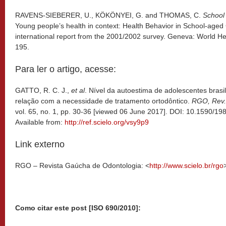
RAVENS-SIEBERER, U., KÖKÖNYEI, G. and THOMAS, C.
School
Young people’s health in context: Health Behavior in School-aged
international report from the 2001/2002 survey. Geneva: World He
195.
Para ler o artigo, acesse:
GATTO, R. C. J.,
et al
. Nível da autoestima de adolescentes brasi
relação com a necessidade de tratamento ortodôntico.
RGO, Rev.
vol. 65, no. 1, pp. 30-36 [viewed 06 June 2017]. DOI: 10.1590
Available from:
http://ref.scielo.org/vsy9p9
Link externo
RGO – Revista Gaúcha de Odontologia: <
http://www.scielo.br/rgo
Como citar este post [ISO 690/2010]: