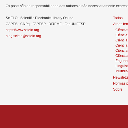
Os posts são de responsabilidade dos autores e não necessariamente expre
SciELO - Scientific Electronic Library Online
Todos
CAPES - CNPq - FAPESP - BIREME - FapUNIFESP
Áreas te
https://www.scielo.org
Ciência
Ciência
blog.scielo@scielo.org
Ciência
Ciências
Ciênci
Ciência
Engenh
Linguíst
Multidis
Newslett
Normas p
Sobre