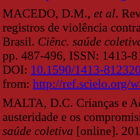
MACEDO, D.M.,
et al
. Rev
registros de violência contr
Brasil.
Ciênc. saúde coletiv
pp. 487-496, ISSN: 1413-8
DOI:
10.1590/1413-81232
from:
http://ref.scielo.org/
MALTA, D.C. Crianças e Ado
austeridade e os compromi
saúde coletiva
[online]. 201