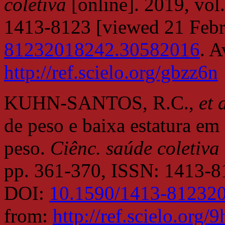
coletiva
[online]. 2019, vol
1413-8123 [viewed 21 Feb
81232018242.30582016
. A
http://ref.scielo.org/gbzz6n
KUHN-SANTOS, R.C.,
et 
de peso e baixa estatura em
peso.
Ciênc. saúde coletiva
pp. 361-370, ISSN: 1413-8
DOI:
10.1590/1413-81232
from:
http://ref.scielo.org