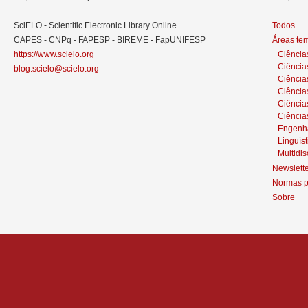
SciELO - Scientific Electronic Library Online
Todos
CAPES - CNPq - FAPESP - BIREME - FapUNIFESP
Áreas te
https://www.scielo.org
Ciência
Ciência
blog.scielo@scielo.org
Ciência
Ciências
Ciênci
Ciência
Engenh
Linguíst
Multidis
Newslett
Normas p
Sobre