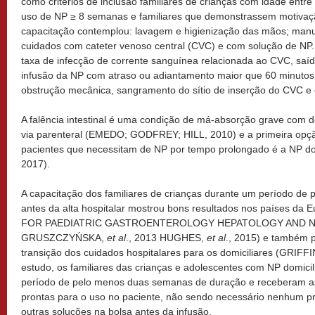
como critérios de inclusão familiares de crianças com idade entre
uso de NP ≥ 8 semanas e familiares que demonstrassem motivaçã
capacitação contemplou: lavagem e higienização das mãos; manu
cuidados com cateter venoso central (CVC) e com solução de NP.
taxa de infecção de corrente sanguínea relacionada ao CVC, saíd
infusão da NP com atraso ou adiantamento maior que 60 minutos 
obstrução mecânica, sangramento do sítio de inserção do CVC e 
A falência intestinal é uma condição de má-absorção grave com de
via parenteral (EMEDO; GODFREY; HILL, 2010) e a primeira opçã
pacientes que necessitam de NP por tempo prolongado é a NP d
2017).
A capacitação dos familiares de crianças durante um período de
antes da alta hospitalar mostrou bons resultados nos países 
FOR PAEDIATRIC GASTROENTEROLOGY HEPATOLOGY AND NU
GRUSZCZYŃSKA,
et al
., 2013 HUGHES,
et al
., 2015) e também 
transição dos cuidados hospitalares para os domiciliares (GRIF
estudo, os familiares das crianças e adolescentes com NP domicil
período de pelo menos duas semanas de duração e receberam as
prontas para o uso no paciente, não sendo necessário nenhum p
outras soluções na bolsa antes da infusão.