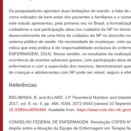
Os pesquisadores apontam duas limitações do estudo: a falta de 
como indicador de bem-estar dos pacientes e familiares e o númer
este estudo apresentou, pela primeira vez no Brasil, a formalizaç
cuidadores e sua participação ativa nos cuidados da NP no domicí
desenvolvimento de uma linha de cuidados da NP no domicílio no
sistema público de saúde. Há necessidade de mudanças, visto que
indica que esta prática é de responsabilidade exclusiva do e
ENFERMAGEM, 2014). Nesse sentido, os resultados da realizaçã
ocorrência de eventos adversos graves, com participação ativa da
enfermeiros e com a supervisão dos mesmos, demonstraram que 
de crianças e adolescentes com NP pode ser viável, seguro e efet
Referências
BIELAWSKA, B. and ALLARD, J.P. Parenteral Nutrition and Intestin
2017, vol. 9, no. 5, pp. 466, ISSN: 2072-6643 [viewed 10 Septem
10.3390/nu9050466
. Available from:
https://www.ncbi.nlm.nih.go
CONSELHO FEDERAL DE ENFERMAGEM. Resolução COFEN N° 0
dispõe sobre a Atuação da Equipe de Enfermagem em Terapia Nutri