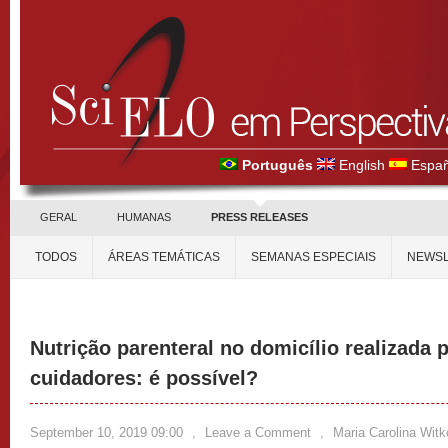
Português
English
Españ
GERAL
HUMANAS
PRESS RELEASES
TODOS
ÁREAS TEMÁTICAS
SEMANAS ESPECIAIS
NEWSL
Nutrição parenteral no domicílio realizada p
cuidadores: é possível?
September 10, 2019 09:00
,
Leave a Comment
,
Maria Carolina Wit