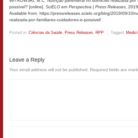
WITKOWSKI, M.C. Nutrição parenteral no domicílio realizada por f
possível? [online].
SciELO em Perspectiva | Press Releases
, 201
Available from: https://pressreleases.scielo.org/blog/2019/09/10/n
realizada-por-familiares-cuidadores-e-possivel/
Posted in:
Ciências da Saúde
,
Press Releases
,
RPP
,
Tagged:
Medici
Leave a Reply
Your email address will not be published.
Required fields are mar