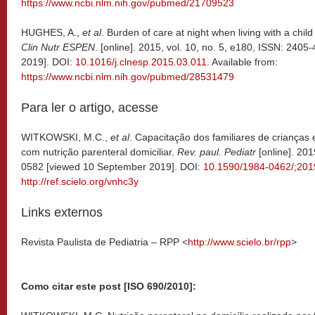
https://www.ncbi.nlm.nih.gov/pubmed/21709523
HUGHES, A.,
et al
. Burden of care at night when living with a chil
Clin Nutr ESPEN
. [online]. 2015, vol. 10, no. 5, e180, ISSN: 24
2019]. DOI:
10.1016/j.clnesp.2015.03.011
. Available from:
https://www.ncbi.nlm.nih.gov/pubmed/28531479
Para ler o artigo, acesse
WITKOWSKI, M.C.,
et al
. Capacitação dos familiares de crianças
com nutrição parenteral domiciliar.
Rev. paul.
Pediatr
[online]. 20
0582 [viewed 10 September 2019]. DOI:
10.1590/1984-0462/;201
http://ref.scielo.org/vnhc3y
Links externos
Revista Paulista de Pediatria – RPP <
http://www.scielo.br/rpp
>
Como citar este post [ISO 690/2010]: