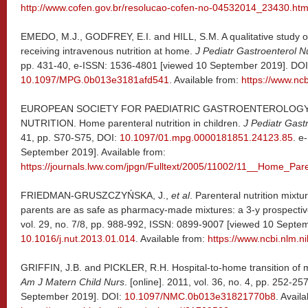
http://www.cofen.gov.br/resolucao-cofen-no-04532014_23430.htm
EMEDO, M.J., GODFREY, E.I. and HILL, S.M. A qualitative study of t
receiving intravenous nutrition at home.
J Pediatr Gastroenterol Nu
pp. 431-40, e-ISSN: 1536-4801 [viewed 10 September 2019]. DOI
10.1097/MPG.0b013e3181afd541
. Available from:
https://www.nc
EUROPEAN SOCIETY FOR PAEDIATRIC GASTROENTEROLOG
NUTRITION. Home parenteral nutrition in children.
J Pediatr Gast
41, pp. S70-S75, DOI:
10.1097/01.mpg.0000181851.24123.85
. e
September 2019]. Available from:
https://journals.lww.com/jpgn/Fulltext/2005/11002/11__Home_Pare
FRIEDMAN-GRUSZCZYŃSKA, J.,
et al
. Parenteral nutrition mixt
parents are as safe as pharmacy-made mixtures: a 3-y prospectiv
vol. 29, no. 7/8, pp. 988-992, ISSN: 0899-9007 [viewed 10 Septe
10.1016/j.nut.2013.01.014
. Available from:
https://www.ncbi.nlm.
GRIFFIN, J.B. and PICKLER, R.H. Hospital-to-home transition of m
Am J Matern Child Nurs
. [online]. 2011, vol. 36, no. 4, pp. 252-
September 2019]. DOI:
10.1097/NMC.0b013e31821770b8
. Avail