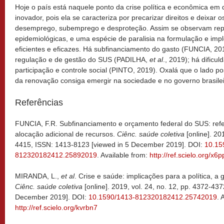
Hoje o país está naquele ponto da crise política e econômica em q
inovador, pois ela se caracteriza por precarizar direitos e deixar
desemprego, subemprego e desproteção. Assim se observam repe
epidemiológicas, e uma espécie de paralisia na formulação e im
eficientes e eficazes. Há subfinanciamento do gasto (FUNCIA, 2
regulação e de gestão do SUS (PADILHA,
et al
., 2019); há dificul
participação e controle social (PINTO, 2019). Oxalá que o lado pos
da renovação consiga emergir na sociedade e no governo brasilei
Referências
FUNCIA, F.R. Subfinanciamento e orçamento federal do SUS: refe
alocação adicional de recursos.
Ciênc. saúde coletiva
[online]. 20
4415, ISSN: 1413-8123 [viewed in 5 December 2019]. DOI:
10.15
812320182412.25892019
. Available from:
http://ref.scielo.org/x6
MIRANDA, L.,
et al
. Crise e saúde: implicações para a política, 
Ciênc. saúde coletiva
[online]. 2019, vol. 24, no. 12, pp. 4372-43
December 2019]. DOI:
10.1590/1413-812320182412.25742019
. 
http://ref.scielo.org/kvrbn7