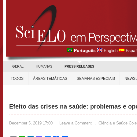
Português
English
Españ
GERAL
HUMANAS
PRESS RELEASES
TODOS
ÁREAS TEMÁTICAS
SEMANAS ESPECIAIS
NEWSL
Efeito das crises na saúde: problemas e op
December 5, 2019 17:00
,
Leave a Comment
,
Ciência e Saúde Cole