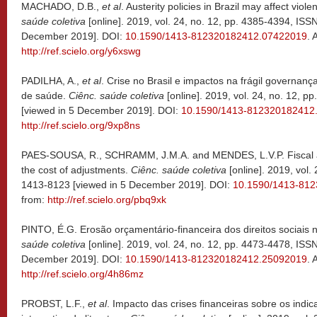
MACHADO, D.B.,
et al
. Austerity policies in Brazil may affect vio
saúde coletiva
[online]. 2019, vol. 24, no. 12, pp. 4385-4394, ISS
December 2019]. DOI:
10.1590/1413-812320182412.07422019
. 
http://ref.scielo.org/y6xswg
PADILHA, A.,
et al
. Crise no Brasil e impactos na frágil governança
de saúde.
Ciênc. saúde coletiva
[online]. 2019, vol. 24, no. 12, 
[viewed in 5 December 2019]. DOI:
10.1590/1413-812320182412
http://ref.scielo.org/9xp8ns
PAES-SOUSA, R., SCHRAMM, J.M.A. and MENDES, L.V.P. Fiscal aus
the cost of adjustments.
Ciênc. saúde coletiva
[online]. 2019, vol.
1413-8123 [viewed in 5 December 2019]. DOI:
10.1590/1413-81
from:
http://ref.scielo.org/pbq9xk
PINTO, É.G. Erosão orçamentário-financeira dos direitos sociais 
saúde coletiva
[online]. 2019, vol. 24, no. 12, pp. 4473-4478, ISS
December 2019]. DOI:
10.1590/1413-812320182412.25092019
. 
http://ref.scielo.org/4h86mz
PROBST, L.F.,
et al
. Impacto das crises financeiras sobre os indi