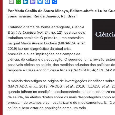
Email
WhatsApp
LinkedIn
Mastodon
Bluesky
Facebook
Share
Por Maria Cecília de Souza Minayo, Editora-chefe e Luiza Gu
comunicação, Rio de Janeiro, RJ, Brasil
Tratando o tema de forma abrangente,
Ciência
& Saúde Coletiva
(vol. 24, no. 12), destaca dois
trabalhos seminais: O primeiro, uma entrevista
na qual Marco Aurélio Luchesi (MIRANDA,
et al
.,
2019) faz um diagnóstico da atual crise
brasileira e suas implicações nos campos da
ciência, da cultura e da educação. O segundo, uma revisão sistem
possíveis efeitos na saúde, das medidas oriundas das políticas 
resposta a crises econômicas e fiscais (PAES-SOUSA; SCHRAM
A maioria dos artigos se origina de investigações científicas sobr
(MACHADO,
et al
., 2019; PROBST,
et al
., 2019; TEJADA,
et al
., 
quando falham as condições socioeconômicas e se economiza na 
de saúde, há efeitos diretos sobre os mais desprotegidos como a
precisam de exames e se hospitalizar e de medicamentos. E há ef
saúde e bem-estar da população como um todo.