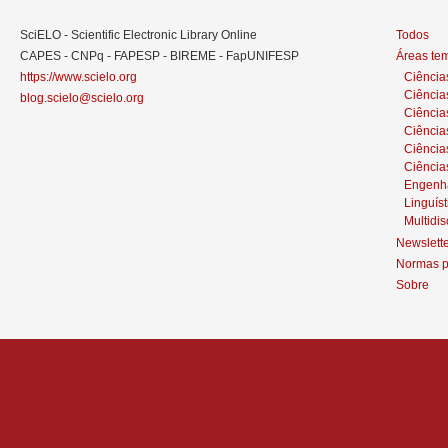
SciELO - Scientific Electronic Library Online
Todos
CAPES - CNPq - FAPESP - BIREME - FapUNIFESP
Áreas te
https://www.scielo.org
Ciência
Ciência
blog.scielo@scielo.org
Ciência
Ciências
Ciênci
Ciência
Engenh
Linguíst
Multidis
Newslett
Normas p
Sobre