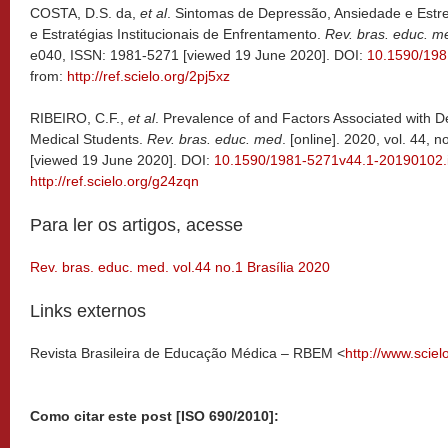
COSTA, D.S. da,
et al
. Sintomas de Depressão, Ansiedade e Estr
e Estratégias Institucionais de Enfrentamento.
Rev. bras. educ. m
e040, ISSN: 1981-5271 [viewed 19 June 2020]. DOI:
10.1590/19
from:
http://ref.scielo.org/2pj5xz
RIBEIRO, C.F.,
et al
. Prevalence of and Factors Associated with De
Medical Students.
Rev. bras. educ. med
. [online]. 2020, vol. 44,
[viewed 19 June 2020]. DOI:
10.1590/1981-5271v44.1-20190102.
http://ref.scielo.org/g24zqn
Para ler os artigos, acesse
Rev. bras. educ. med. vol.44 no.1 Brasília 2020
Links externos
Revista Brasileira de Educação Médica – RBEM <
http://www.sciel
Como citar este post [ISO 690/2010]: