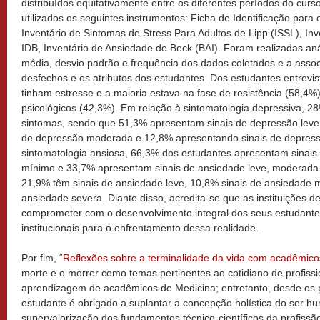
distribuídos equitativamente entre os diferentes períodos do curs
utilizados os seguintes instrumentos: Ficha de Identificação para
Inventário de Sintomas de Stress Para Adultos de Lipp (ISSL), In
IDB, Inventário de Ansiedade de Beck (BAI). Foram realizadas anál
média, desvio padrão e frequência dos dados coletados e a assoc
desfechos e os atributos dos estudantes. Dos estudantes entrev
tinham estresse e a maioria estava na fase de resistência (58,4
psicológicos (42,3%). Em relação à sintomatologia depressiva, 
sintomas, sendo que 51,3% apresentam sinais de depressão lev
de depressão moderada e 12,8% apresentando sinais de depressã
sintomatologia ansiosa, 66,3% dos estudantes apresentam sinai
mínimo e 33,7% apresentam sinais de ansiedade leve, moderada 
21,9% têm sinais de ansiedade leve, 10,8% sinais de ansiedade 
ansiedade severa. Diante disso, acredita-se que as instituições 
comprometer com o desenvolvimento integral dos seus estudante
institucionais para o enfrentamento dessa realidade.
Por fim, “
Reflexões sobre a terminalidade da vida com acadêmico
morte e o morrer como temas pertinentes ao cotidiano de profiss
aprendizagem de acadêmicos de Medicina; entretanto, desde os 
estudante é obrigado a suplantar a concepção holística do ser h
supervalorização dos fundamentos técnico-científicos da profiss