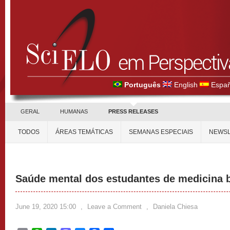
Português
English
Españ
GERAL
HUMANAS
PRESS RELEASES
TODOS
ÁREAS TEMÁTICAS
SEMANAS ESPECIAIS
NEWSL
Saúde mental dos estudantes de medicina b
June 19, 2020 15:00
,
Leave a Comment
,
Daniela Chiesa