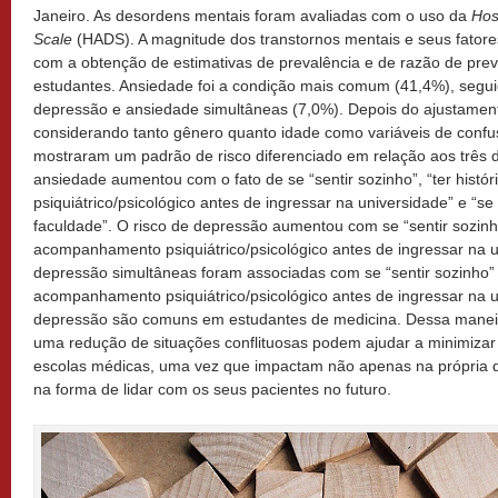
Janeiro. As desordens mentais foram avaliadas com o uso da
Hos
Scale
(HADS). A magnitude dos transtornos mentais e seus fatore
com a obtenção de estimativas de prevalência e de razão de pre
estudantes. Ansiedade foi a condição mais comum (41,4%), segu
depressão e ansiedade simultâneas (7,0%). Depois do ajustamen
considerando tanto gênero quanto idade como variáveis de confu
mostraram um padrão de risco diferenciado em relação aos três d
ansiedade aumentou com o fato de se “sentir sozinho”, “ter his
psiquiátrico/psicológico antes de ingressar na universidade” e “s
faculdade”. O risco de depressão aumentou com se “sentir sozinho”
acompanhamento psiquiátrico/psicológico antes de ingressar na u
depressão simultâneas foram associadas com se “sentir sozinho” e
acompanhamento psiquiátrico/psicológico antes de ingressar na u
depressão são comuns em estudantes de medicina. Dessa manei
uma redução de situações conflituosas podem ajudar a minimizar
escolas médicas, uma vez que impactam não apenas na própria 
na forma de lidar com os seus pacientes no futuro.