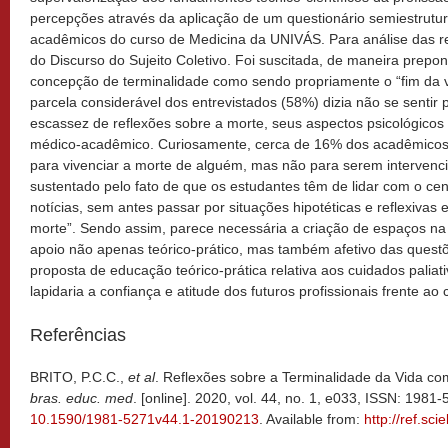
percepções através da aplicação de um questionário semiestrutu
acadêmicos do curso de Medicina da UNIVÁS. Para análise das res
do Discurso do Sujeito Coletivo. Foi suscitada, de maneira prepo
concepção de terminalidade como sendo propriamente o “fim da v
parcela considerável dos entrevistados (58%) dizia não se sentir 
escassez de reflexões sobre a morte, seus aspectos psicológicos
médico-acadêmico. Curiosamente, cerca de 16% dos acadêmicos
para vivenciar a morte de alguém, mas não para serem intervencio
sustentado pelo fato de que os estudantes têm de lidar com o ce
notícias, sem antes passar por situações hipotéticas e reflexivas
morte”. Sendo assim, parece necessária a criação de espaços na
apoio não apenas teórico-prático, mas também afetivo das questõ
proposta de educação teórico-prática relativa aos cuidados paliati
lapidaria a confiança e atitude dos futuros profissionais frente ao 
Referências
BRITO, P.C.C.,
et al
. Reflexões sobre a Terminalidade da Vida c
bras. educ. med
. [online]. 2020, vol. 44, no. 1, e033, ISSN: 198
10.1590/1981-5271v44.1-20190213
. Available from:
http://ref.sci