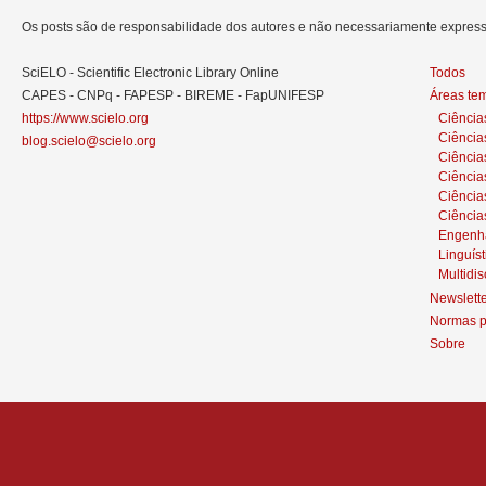
Os posts são de responsabilidade dos autores e não necessariamente expre
SciELO - Scientific Electronic Library Online
Todos
CAPES - CNPq - FAPESP - BIREME - FapUNIFESP
Áreas te
https://www.scielo.org
Ciência
Ciência
blog.scielo@scielo.org
Ciência
Ciências
Ciênci
Ciência
Engenh
Linguíst
Multidis
Newslett
Normas p
Sobre