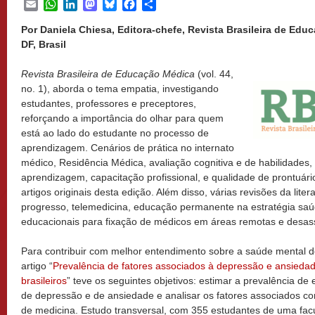
Email
WhatsApp
LinkedIn
Mastodon
Bluesky
Facebook
Share
Por Daniela Chiesa, Editora-chefe, Revista Brasileira de Edu
DF, Brasil
Revista Brasileira de Educação Médica
(vol. 44,
no. 1), aborda o tema empatia, investigando
estudantes, professores e preceptores,
reforçando a importância do olhar para quem
está ao lado do estudante no processo de
aprendizagem. Cenários de prática no internato
médico, Residência Médica, avaliação cognitiva e de habilidades,
aprendizagem, capacitação profissional, e qualidade de prontuá
artigos originais desta edição. Além disso, várias revisões da lite
progresso, telemedicina, educação permanente na estratégia saúd
educacionais para fixação de médicos em áreas remotas e desass
Para contribuir com melhor entendimento sobre a saúde mental d
artigo “
Prevalência de fatores associados à depressão e ansieda
brasileiros
” teve os seguintes objetivos: estimar a prevalência de
de depressão e de ansiedade e analisar os fatores associados c
de medicina. Estudo transversal, com 355 estudantes de uma fac