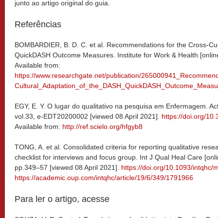
junto ao artigo original do guia.
Referências
BOMBARDIER, B. D. C. et al. Recommendations for the Cross-Cul
QuickDASH Outcome Measures. Institute for Work & Health [online
Available from:
https://www.researchgate.net/publication/265000941_Recommend
Cultural_Adaptation_of_the_DASH_QuickDASH_Outcome_Measur
EGY, E. Y. O lugar do qualitativo na pesquisa em Enfermagem. Acta
vol.33, e-EDT20200002 [viewed 08 April 2021].
https://doi.org/1
Available from:
http://ref.scielo.org/hfgyb8
TONG, A. et al. Consolidated criteria for reporting qualitative re
checklist for interviews and focus group. Int J Qual Heal Care [onli
pp.349–57 [viewed 08 April 2021].
https://doi.org/10.1093/intqhc
https://academic.oup.com/intqhc/article/19/6/349/1791966
Para ler o artigo, acesse