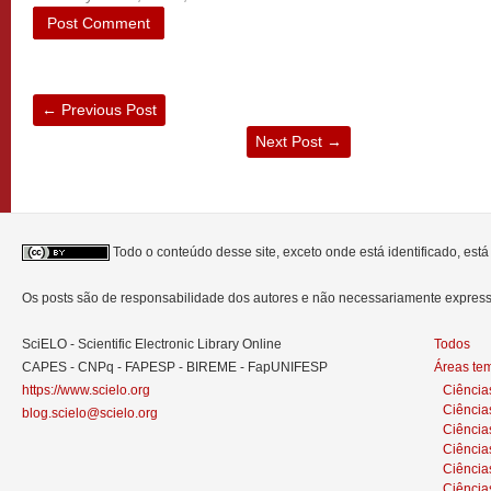
←
Previous Post
Next Post
→
Todo o conteúdo desse site, exceto onde está identificado, est
Os posts são de responsabilidade dos autores e não necessariamente expre
SciELO - Scientific Electronic Library Online
Todos
CAPES - CNPq - FAPESP - BIREME - FapUNIFESP
Áreas te
https://www.scielo.org
Ciência
Ciência
blog.scielo@scielo.org
Ciência
Ciências
Ciênci
Ciência