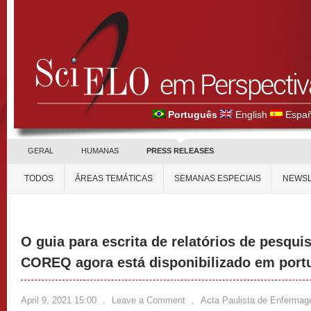
Português
English
Españ
GERAL
HUMANAS
PRESS RELEASES
TODOS
ÁREAS TEMÁTICAS
SEMANAS ESPECIAIS
NEWSL
O guia para escrita de relatórios de pesquis
COREQ agora está disponibilizado em port
April 9, 2021 15:00
,
Leave a Comment
,
Acta Paulista de Enferma