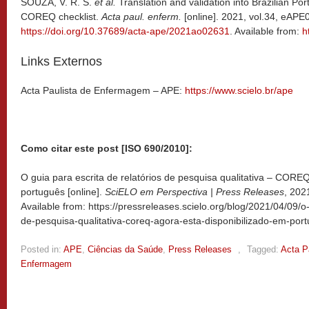
SOUZA, V. R. S.
et al.
Translation and validation into Brazilian P
COREQ checklist.
Acta paul. enferm.
[online]. 2021, vol.34, eAPE
https://doi.org/10.37689/acta-ape/2021ao02631
. Available from:
h
Links Externos
Acta Paulista de Enfermagem – APE:
https://www.scielo.br/ape
Como citar este post [ISO 690/2010]:
O guia para escrita de relatórios de pesquisa qualitativa – CORE
português [online].
SciELO em Perspectiva | Press Releases
, 202
Available from: https://pressreleases.scielo.org/blog/2021/04/09/o-
de-pesquisa-qualitativa-coreq-agora-esta-disponibilizado-em-por
Posted in:
APE
,
Ciências da Saúde
,
Press Releases
,
Tagged:
Acta P
Enfermagem