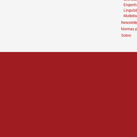
Engenh
Linguíst
Multidis
Newslett
Normas p
Sobre