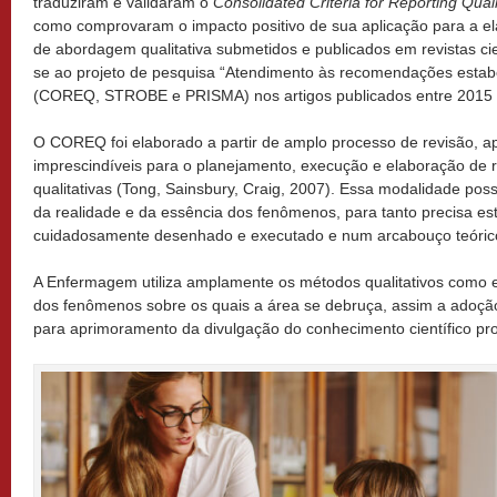
traduziram e validaram o
Consolidated Criteria for Reporting Qual
como comprovaram o impacto positivo de sua aplicação para a el
de abordagem qualitativa submetidos e publicados em revistas cie
se ao projeto de pesquisa “Atendimento às recomendações estabe
(COREQ, STROBE e PRISMA) nos artigos publicados entre 2015 
O COREQ foi elaborado a partir de amplo processo de revisão, a
imprescindíveis para o planejamento, execução e elaboração de r
qualitativas (Tong, Sainsbury, Craig, 2007). Essa modalidade poss
da realidade e da essência dos fenômenos, para tanto precisa e
cuidadosamente desenhado e executado e num arcabouço teórico 
A Enfermagem utiliza amplamente os métodos qualitativos como e
dos fenômenos sobre os quais a área se debruça, assim a adoção d
para aprimoramento da divulgação do conhecimento científico pr