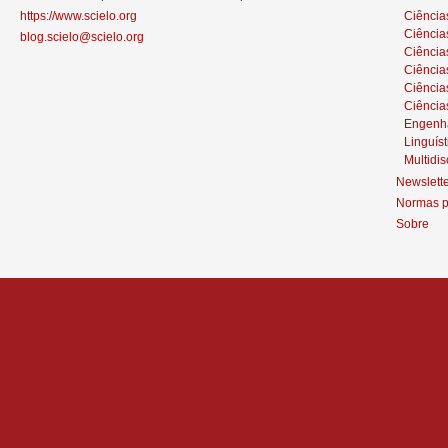
https://www.scielo.org
Ciência
Ciência
blog.scielo@scielo.org
Ciência
Ciências
Ciênci
Ciência
Engenh
Linguíst
Multidis
Newslett
Normas p
Sobre