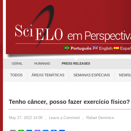
Português
English
Españ
GERAL
HUMANAS
PRESS RELEASES
TODOS
ÁREAS TEMÁTICAS
SEMANAS ESPECIAIS
NEWSL
Tenho câncer, posso fazer exercício físico?
May 27, 2022 14:00
,
Leave a Comment
,
Rafael Deminice