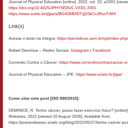
Journal of Physical Education
[online]. 2022, vol. 33, e3301 [view
https://doi.org/10.4025/JPHYSEDUC.V33I1.3301
.
https://www.scielo.br/j/jpe/a/BG4D6BXDTqDSkCxJRxnTr8H/
Link(s)
Acesse o texto na íntegra:
https://periodicos.uem.br/ojs/index.ph
Rafael Deminice – Redes Sociais:
Instagram
|
Facebook
Correndo Contra o Câncer:
https://www.correndocontraocancer.or
Journal of Physical Education – JPE:
https://www.scielo.br/j/jpe/
Como citar este post [ISO 690/2010]:
DEMINICE, R. Tenho câncer, posso fazer exercício físico? [online
Releases
, 2022 [viewed
10 August 2026]. Available from:
https://pressreleases.scielo.org/blog/2022/05/27/tenho-cancer-poss