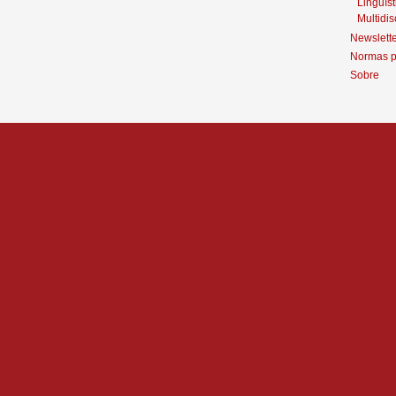
Linguíst
Multidis
Newslett
Normas p
Sobre