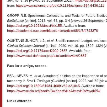
364, no. 6436 [viewed 26 September 2022].
https://doi.org/10.11
from:
https://www.science.org/doi/10.1126/science.364.6436.111
GROPP, R.E. Specimens, Collections, and Tools for Future Biodiv
BioScience
[online]. 2018, vol. 68, pp. 3-4 [viewed 26 September 
https://doi.org/10.1093/biosci/bix155
. Available from:
https://academic.oup.com/bioscience/article/68/1/3/4793276
QUINTANS-JÚNIOR, L.J.,
et al
. Brazil’s research budget: endless
Clinical Sciences Journal
[online]. 2020, vol. 19, pp. 1322–1324 
https://doi.org/10.17179/excli2020-2887
. Available from:
https://www.excli.de/index.php/excli/article/view/2887
Para ler o artigo, acesse
BEAL-NEVES, M.
et al
. A students’ opinion on the importance of na
taxonomy in Brazil.
Zoologia (Curitiba)
[online]. 2022, vol. 39 [vi
https://doi.org/10.1590/S1984-4689.v39.e21045
. Available from:
https://www.scielo.br/j/zool/a/DwXnpcWNbJJmzvHRWsyqkPN/
Links externos