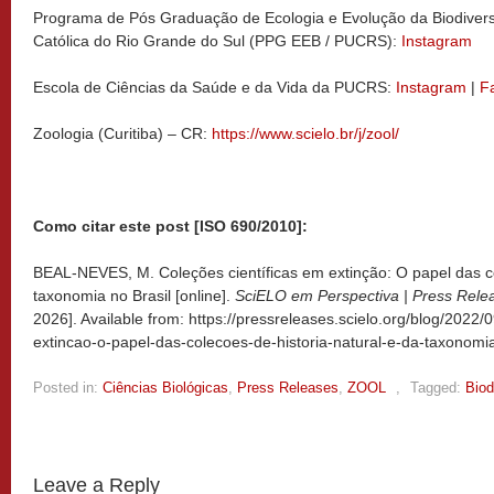
Programa de Pós Graduação de Ecologia e Evolução da Biodiversi
Católica do Rio Grande do Sul (PPG EEB / PUCRS):
Instagram
Escola de Ciências da Saúde e da Vida da PUCRS:
Instagram
|
F
Zoologia (Curitiba) – CR:
https://www.scielo.br/j/zool/
Como citar este post [ISO 690/2010]:
BEAL-NEVES, M. Coleções científicas em extinção: O papel das co
taxonomia no Brasil [online].
SciELO em Perspectiva | Press Rele
2026]. Available from: https://pressreleases.scielo.org/blog/2022/
extincao-o-papel-das-colecoes-de-historia-natural-e-da-taxonomia
Posted in:
Ciências Biológicas
,
Press Releases
,
ZOOL
,
Tagged:
Biod
Leave a Reply