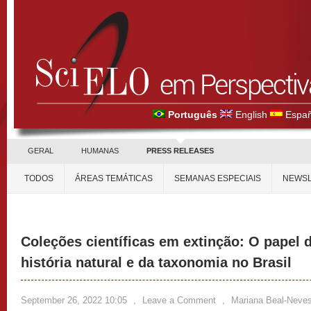
Português
English
Españ
GERAL
HUMANAS
PRESS RELEASES
TODOS
ÁREAS TEMÁTICAS
SEMANAS ESPECIAIS
NEWSL
Coleções científicas em extinção: O papel 
história natural e da taxonomia no Brasil
September 26, 2022 10:05
,
Leave a Comment
,
Mariana Beal-Neve