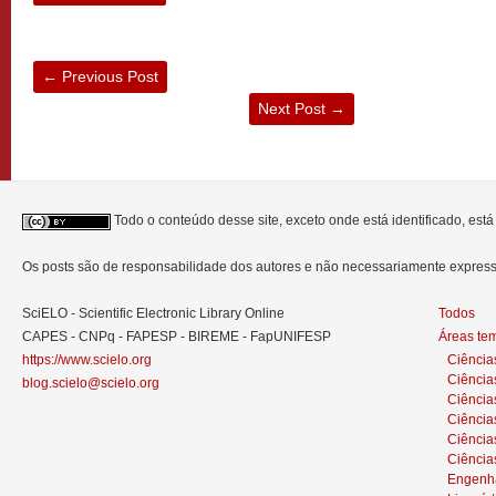
←
Previous Post
Next Post
→
Todo o conteúdo desse site, exceto onde está identificado, est
Os posts são de responsabilidade dos autores e não necessariamente expre
SciELO - Scientific Electronic Library Online
Todos
CAPES - CNPq - FAPESP - BIREME - FapUNIFESP
Áreas te
https://www.scielo.org
Ciência
Ciência
blog.scielo@scielo.org
Ciência
Ciências
Ciênci
Ciência
Engenh