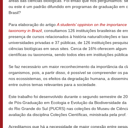
áreas das ciências biológicas. Foi então que nos perguntamos: se
ou este é um padrão difundido em programas de graduação em ci
Brasil?
Para elaboração do artigo
A students’ oppinion on the importance o
taxonomy in Brazil
, consultamos 126 instituições brasileiras de en
presença de cursos relacionados à história natural/coleções e ta
universidades privadas e 37 públicas, de 126 instituições pesqu
ciências biológicas em seus sites. Cerca de 16% oferecem algum 
científicas ou taxonomia, sendo todos eles em instituições pública
Se faz necessário um maior reconhecimento da importância da cl
organismos, pois, a partir disso, é possível se compreender os p
nos ecossistemas, os efeitos da degradação humana, a dissemin
entre outros temas relevantes para a sociedade.
Este trabalho foi desenvolvido durante o segundo semestre de 2
de Pós-Graduação em Ecologia e Evolução da Biodiversidade da Po
do Rio Grande do Sul (PUCRS) nas coleções do Museu de Ciênci
avaliação da disciplina Coleções Científicas, ministrada pela prof.
Acreditamos que há a necessidade de maior conexão entre pesqu