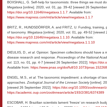
BOXSHALL, G. Self-help for taxonomists: three things we must do 
Megataxa
[online]. 2020, vol. 01, pp. 39-42 [viewed 26 September
https://doi.org/10.11646/megataxa.1.1.7
. Available from:
https://www.mapress.com/mt/article/view/megataxa.1.1.7
BRITZ, R., HUNDSDÖRFER, A. and FRITZ, U. Funding, training, pe
of taxonomy.
Megataxa
[online]. 2020, vol. 01, pp. 49-52 [viewe
https://doi.org/10.11646/megataxa.1.1.10
. Available from:
https://www.mapress.com/mt/article/view/megataxa.1.1.10
DIEULIIS, D.,
et al
. Opinion: Specimen collections should have a m
disease research and response.
Proceedings of the National Aca
vol. 113, no. 01, pp. 4-7 [viewed 26 September 2022].
https://doi
Available from:
https://www.pnas.org/doi/full/10.1073/pnas.15226
ENGEL, M.S.,
et al
. The taxonomic impediment: a shortage of taxo
approaches.
Zoological Journal of the Linnean Society
[online]. 2
[viewed 26 September 2022].
https://doi.org/10.1093/zoolinnean/
https://academic.oup.com/zoolinnean/article/193/2/381/6374389
ESCOBAR, H. Brazilian scientists lament ‘freeze’ on research bud