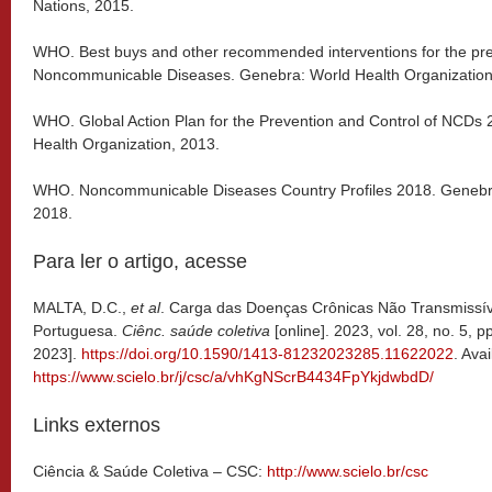
Nations, 2015.
WHO. Best buys and other recommended interventions for the prev
Noncommunicable Diseases. Genebra: World Health Organization
WHO. Global Action Plan for the Prevention and Control of NCDs
Health Organization, 2013.
WHO. Noncommunicable Diseases Country Profiles 2018. Genebra
2018.
Para ler o artigo, acesse
MALTA, D.C.,
et al
. Carga das Doenças Crônicas Não Transmissív
Portuguesa.
Ciênc. saúde coletiva
[online]. 2023, vol. 28, no. 5,
2023].
https://doi.org/10.1590/1413-81232023285.11622022
. Ava
https://www.scielo.br/j/csc/a/vhKgNScrB4434FpYkjdwbdD/
Links externos
Ciência & Saúde Coletiva – CSC:
http://www.scielo.br/csc