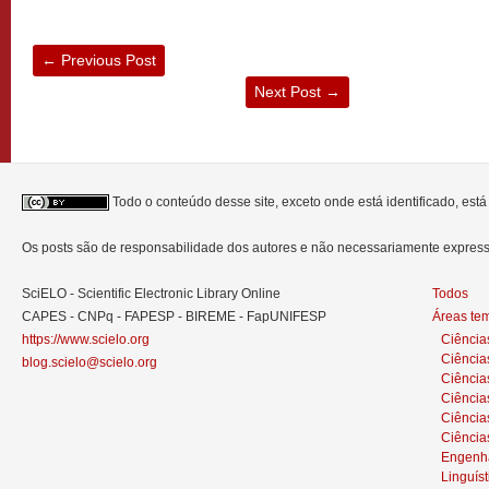
←
Previous Post
Next Post
→
Todo o conteúdo desse site, exceto onde está identificado, est
Os posts são de responsabilidade dos autores e não necessariamente expre
SciELO - Scientific Electronic Library Online
Todos
CAPES - CNPq - FAPESP - BIREME - FapUNIFESP
Áreas te
https://www.scielo.org
Ciência
Ciência
blog.scielo@scielo.org
Ciência
Ciências
Ciênci
Ciência
Engenh
Linguíst