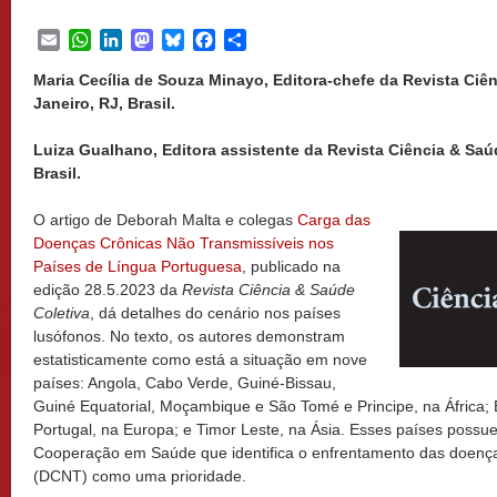
Email
WhatsApp
LinkedIn
Mastodon
Bluesky
Facebook
Share
Maria Cecília de Souza Minayo, Editora-chefe da Revista Ciên
Janeiro, RJ, Brasil.
Luiza Gualhano, Editora assistente da Revista Ciência & Saúd
Brasil.
O artigo de Deborah Malta e colegas
Carga das
Doenças Crônicas Não Transmissíveis nos
Países de Língua Portuguesa
, publicado na
edição 28.5.2023 da
Revista Ciência & Saúde
Coletiva
, dá detalhes do cenário nos países
lusófonos. No texto, os autores demonstram
estatisticamente como está a situação em nove
países: Angola, Cabo Verde, Guiné-Bissau,
Guiné Equatorial, Moçambique e São Tomé e Principe, na África; 
Portugal, na Europa; e Timor Leste, na Ásia. Esses países possu
Cooperação em Saúde que identifica o enfrentamento das doença
(DCNT) como uma prioridade.