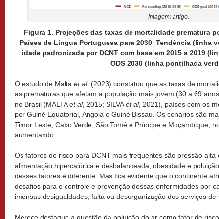
Imagem: artigo.
Figura 1. Projeções das taxas de mortalidade prematura
Países de Língua Portuguesa para 2030. Tendência (linha 
idade padronizada por DCNT com base em 2015 a 2019 (linha
ODS 2030 (linha pontilhada verd
O estudo de Malta
et al.
(2023) constatou que as taxas de mortal
as prematuras que afetam a população mais jovem (30 a 69 anos)
no Brasil (MALTA
et al
, 2015; SILVA
et al
, 2021), países com os 
por Guiné Equatorial, Angola e Guiné Bissau. Os cenários são m
Timor Leste, Cabo Verde, São Tomé e Príncipe e Moçambique, no
aumentando.
Os fatores de risco para DCNT mais frequentes são pressão alta 
alimentação hipercalórica e desbalanceada, obesidade e poluição 
desses fatores é diferente. Mas fica evidente que o continente a
desafios para o controle e prevenção dessas enfermidades por c
imensas desigualdades, falta ou desorganização dos serviços de
Merece destaque a questão da poluição do ar como fator de risco 