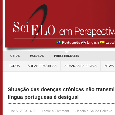
Português
English
Españ
GERAL
HUMANAS
PRESS RELEASES
TODOS
ÁREAS TEMÁTICAS
SEMANAS ESPECIAIS
NEWSL
Situação das doenças crônicas não transmi
língua portuguesa é desigual
June 5, 2023 14:05
,
Leave a Comment
,
Ciência e Saúde Coletiva