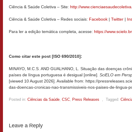
Ciência & Saúde Coletiva – Site:
http://www.cienciaesaudecoletiv
Ciência & Saúde Coletiva – Redes sociais:
Facebook
|
Twitter
|
In
Para ler a edição temática completa, acesse:
https://www.scielo.br
Como citar este post [ISO 690/2010]:
MINAYO, M.C.S. AND GUALHANO, L. Situação das doenças crônic
países de língua portuguesa é desigual [online].
SciELO em Perspe
[viewed
10 August 2026]. Available from: https://pressreleases.sci
das-doencas-cronicas-nao-transmissiveis-nos-paises-de-lingua-p
Posted in:
Ciências da Saúde
,
CSC
,
Press Releases
,
Tagged:
Ciênci
Leave a Reply