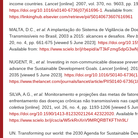
income countries.
Lancet
[online]. 2007, vol. 370, no. 9603, pp. 
https://doi.org/10.1016/s0140-6736(07)61696-1
. Available from:
https://linkinghub.elsevier.com/retrieve/pii/S0140673607616961
MALTA, D.C.,
et al
. A implantação do Sistema de Vigilância de D
Transmissíveis no Brasil, 2003 a 2015: alcances e desafios.
Rev b
20, no. 4, pp. 661-675 [viewed 5 June 2023].
https://doi.org/10
Available from:
https://www.scielo.br/j/rbepid/a/T3kFzmg5dpG3
NUGENT, R.,
et al
. Investing in non-communicable disease prev
advance the Sustainable Development Goals.
Lancet
[online]. 20
2035 [viewed 5 June 2023].
https://doi.org/10.1016/S0140-6736(
https://www.thelancet.com/journals/lancet/article/PIIS0140-6736(
SILVA, A.G.,
et al
. Monitoramento e projeções das metas de fatore
enfrentamento das doenças crônicas não transmissíveis nas capita
coletiva
[online]. 2021, vol. 26, no. 4, pp. 1193-1206 [viewed 5 Ju
https://doi.org/10.1590/1413-81232021264.42322020
. Available f
https://www.scielo.br/j/csc/a/W5rkRnXnV9MRQRBTKFThh9L/
UN. Transforming our world: the 2030 Agenda for Sustainable De