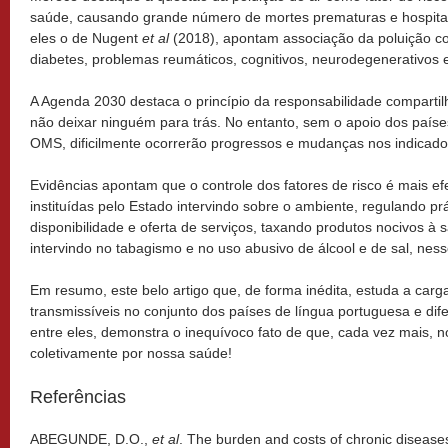
saúde, causando grande número de mortes prematuras e hospitali
eles o de Nugent
et al
(2018), apontam associação da poluição c
diabetes, problemas reumáticos, cognitivos, neurodegenerativos e
A Agenda 2030 destaca o princípio da responsabilidade compartil
não deixar ninguém para trás. No entanto, sem o apoio dos paíse
OMS, dificilmente ocorrerão progressos e mudanças nos indica
Evidências apontam que o controle dos fatores de risco é mais e
instituídas pelo Estado intervindo sobre o ambiente, regulando pr
disponibilidade e oferta de serviços, taxando produtos nocivos à 
intervindo no tabagismo e no uso abusivo de álcool e de sal, nesse
Em resumo, este belo artigo que, de forma inédita, estuda a car
transmissíveis no conjunto dos países de língua portuguesa e dif
entre eles, demonstra o inequívoco fato de que, cada vez mais, 
coletivamente por nossa saúde!
Referências
ABEGUNDE, D.O.,
et al
. The burden and costs of chronic disease