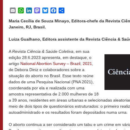
Email
WhatsApp
LinkedIn
Mastodon
Bluesky
Facebook
Share
Maria Cecília de Souza Minayo, Editora-chefe da Revista Ciên
Janeiro, RJ, Brasil.
Luiza Gualhano, Editora assistente da Revista Ciência & Saúde
A
Revista Ciência & Saúde Coletiva
, em sua
edição 28.6.2023 apresenta, em destaque, o
artigo
National Abortion Survey – Brazil, 2021
,
de Debora Diniz e colaboradores sobre a
situação do aborto no Brasil. Esse texto reúne
dados de uma Pesquisa Nacional (PNA 2021),
coordenada por ela e realizada com uma
amostra representativa de 2.000 mulheres de 18
a 39 anos, residentes em áreas urbanas e selecionadas aleatoriam
meio de dois tipos de questionários estruturados: o primeiro real
autoadministrado e os resultados foram depositados numa urna.
O aborto continua a ser considerado um tabu e um crime em vária