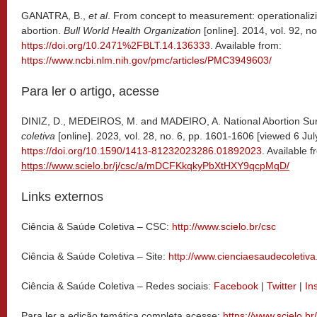
GANATRA, B.,
et al
. From concept to measurement: operationalizi
abortion.
Bull World Health Organization
[online]. 2014, vol. 92, n
https://doi.org/10.2471%2FBLT.14.136333
. Available from:
https://www.ncbi.nlm.nih.gov/pmc/articles/PMC3949603/
Para ler o artigo, acesse
DINIZ, D., MEDEIROS, M. and MADEIRO, A. National Abortion Sur
coletiva
[online]. 2023
,
vol. 28, no. 6, pp. 1601-1606 [viewed 6 Jul
https://doi.org/10.1590/1413-81232023286.01892023
. Available f
https://www.scielo.br/j/csc/a/mDCFKkqkyPbXtHXY9qcpMqD/
Links externos
Ciência & Saúde Coletiva – CSC:
http://www.scielo.br/csc
Ciência & Saúde Coletiva – Site:
http://www.cienciaesaudecoletiv
Ciência & Saúde Coletiva – Redes sociais:
Facebook
|
Twitter
|
In
Para ler a edição temática completa acesse:
https://www.scielo.br