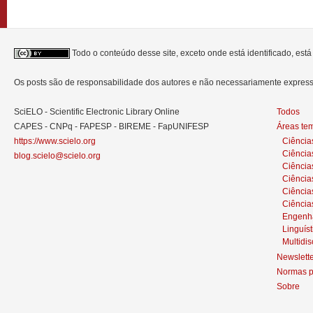
Todo o conteúdo desse site, exceto onde está identificado, est
Os posts são de responsabilidade dos autores e não necessariamente expre
SciELO - Scientific Electronic Library Online
Todos
CAPES - CNPq - FAPESP - BIREME - FapUNIFESP
Áreas te
https://www.scielo.org
Ciência
Ciência
blog.scielo@scielo.org
Ciência
Ciências
Ciênci
Ciência
Engenh
Linguíst
Multidis
Newslett
Normas p
Sobre