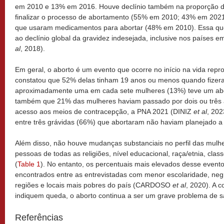
em 2010 e 13% em 2016. Houve declínio também na proporção de
finalizar o processo de abortamento (55% em 2010; 43% em 202
que usaram medicamentos para abortar (48% em 2010). Essa que
ao declínio global da gravidez indesejada, inclusive nos paíse
al
, 2018).
Em geral, o aborto é um evento que ocorre no início na vida rep
constatou que 52% delas tinham 19 anos ou menos quando fizera
aproximadamente uma em cada sete mulheres (13%) teve um abo
também que 21% das mulheres haviam passado por dois ou três 
acesso aos meios de contracepção, a PNA 2021 (DINIZ
et al
, 20
entre três grávidas (66%) que abortaram não haviam planejado a 
Além disso, não houve mudanças substanciais no perfil das mulh
pessoas de todas as religiões, nível educacional, raça/etnia, clas
(
Table 1
). No entanto, os percentuais mais elevados desse evento
encontrados entre as entrevistadas com menor escolaridade, neg
regiões e locais mais pobres do país (CARDOSO
et al
, 2020). A 
indiquem queda, o aborto continua a ser um grave problema de s
Referências