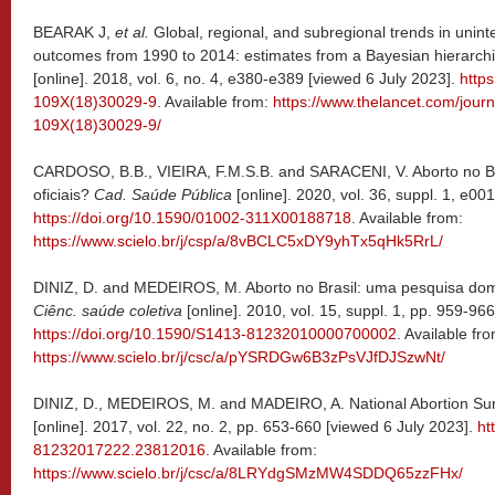
BEARAK J,
et al.
Global, regional, and subregional trends in unin
outcomes from 1990 to 2014: estimates from a Bayesian hierarch
[online]. 2018, vol. 6, no. 4, e380-e389 [viewed 6 July 2023].
http
109X(18)30029-9
. Available from:
https://www.thelancet.com/journa
109X(18)30029-9/
CARDOSO, B.B., VIEIRA, F.M.S.B. and SARACENI, V. Aborto no Br
oficiais?
Cad. Saúde Pública
[online]. 2020, vol. 36, suppl. 1, e0
https://doi.org/10.1590/01002-311X00188718
. Available from:
https://www.scielo.br/j/csp/a/8vBCLC5xDY9yhTx5qHk5RrL/
DINIZ, D. and MEDEIROS, M. Aborto no Brasil: uma pesquisa domi
Ciênc. saúde coletiva
[online]. 2010, vol. 15, suppl. 1, pp. 959-96
https://doi.org/10.1590/S1413-81232010000700002
. Available fr
https://www.scielo.br/j/csc/a/pYSRDGw6B3zPsVJfDJSzwNt/
DINIZ, D., MEDEIROS, M. and MADEIRO, A. National Abortion Su
[online]. 2017, vol. 22, no. 2, pp. 653-660 [viewed 6 July 2023].
ht
81232017222.23812016
. Available from:
https://www.scielo.br/j/csc/a/8LRYdgSMzMW4SDDQ65zzFHx/