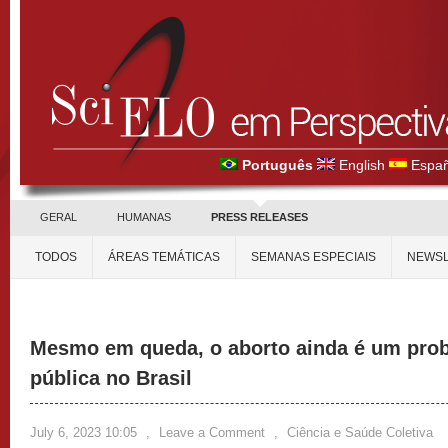
Português
English
Españ
GERAL
HUMANAS
PRESS RELEASES
TODOS
ÁREAS TEMÁTICAS
SEMANAS ESPECIAIS
NEWSL
Mesmo em queda, o aborto ainda é um pro
pública no Brasil
July 6, 2023 10:05
,
Leave a Comment
,
Ciência e Saúde Coletiva