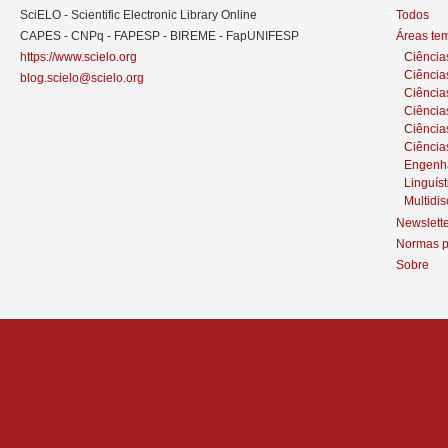
SciELO - Scientific Electronic Library Online
Todos
CAPES - CNPq - FAPESP - BIREME - FapUNIFESP
Áreas te
https://www.scielo.org
Ciência
Ciência
blog.scielo@scielo.org
Ciência
Ciências
Ciênci
Ciência
Engenh
Linguíst
Multidis
Newslett
Normas p
Sobre