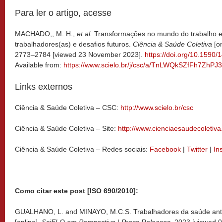
Para ler o artigo, acesse
MACHADO,, M. H.,
et al.
Transformações no mundo do trabalho e
trabalhadores(as) e desafios futuros.
Ciência & Saúde Coletiva
[on
2773–2784 [viewed 23 November 2023].
https://doi.org/10.159
Available from:
https://www.scielo.br/j/csc/a/TnLWQkSZfFh7ZhPJ
Links externos
Ciência & Saúde Coletiva – CSC:
http://www.scielo.br/csc
Ciência & Saúde Coletiva – Site:
http://www.cienciaesaudecoletiv
Ciência & Saúde Coletiva – Redes sociais:
Facebook
|
Twitter
|
In
Como citar este post [ISO 690/2010]:
GUALHANO, L. and MINAYO, M.C.S. Trabalhadores da saúde ante
[online].
SciELO em Perspectiva | Press Releases
, 2023 [viewed
0