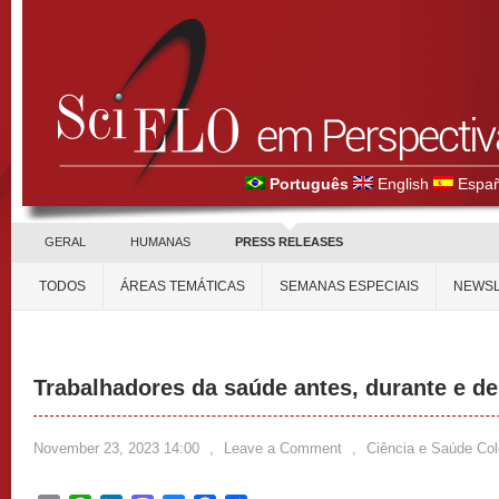
Português
English
Españ
GERAL
HUMANAS
PRESS RELEASES
TODOS
ÁREAS TEMÁTICAS
SEMANAS ESPECIAIS
NEWSL
Trabalhadores da saúde antes, durante e de
November 23, 2023 14:00
,
Leave a Comment
,
Ciência e Saúde Col