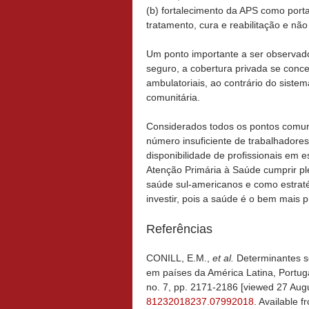
(b) fortalecimento da APS como porta
tratamento, cura e reabilitação e n
Um ponto importante a ser observad
seguro, a cobertura privada se conce
ambulatoriais, ao contrário do sistem
comunitária.
Considerados todos os pontos comun
número insuficiente de trabalhadores
disponibilidade de profissionais em e
Atenção Primária à Saúde cumprir pl
saúde sul-americanos e como estraté
investir, pois a saúde é o bem mais 
Referências
CONILL, E.M.,
et al.
Determinantes s
em países da América Latina, Portu
no. 7, pp. 2171-2186 [viewed 27 Aug
81232018237.07992018
. Available f