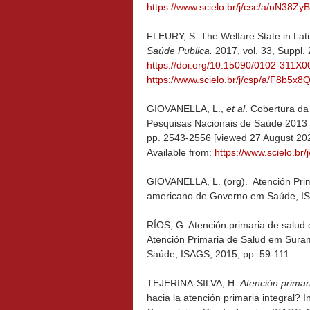
https://www.scielo.br/j/csc/a/nN38
FLEURY, S. The Welfare State in Lati
Saúde Publica.
2017, vol. 33, Suppl.
https://doi.org/10.15090/0102-311X
https://www.scielo.br/j/csp/a/F8b
GIOVANELLA, L.,
et al
. Cobertura da
Pesquisas Nacionais de Saúde 2013
pp. 2543-2556 [viewed 27 August 20
Available from:
https://www.scielo.b
GIOVANELLA, L. (org). Atención Prima
americano de Governo em Saúde, IS
RÍOS, G. Atención primaria de salud
Atención Primaria de Salud em Suram
Saúde, ISAGS, 2015, pp. 59-111.
TEJERINA-SILVA, H.
Atención primar
hacia la atención primaria integral? I