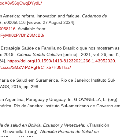
ZyBxdX8v56qCwqDYydL/
n America: reform, innovation and fatigue.
Cadernos de
 2, e00058116 [viewed 27 August 2024].
00058116
. Available from:
5x8QFyMh8zP7DhZ3McBB/
 Estratégia Saúde da Família no Brasil: o que nos mostram as
 e 2019.
Ciência Saúde Coletiva
[online]
.
2021, vol. 26, no. l1,
24].
https://doi.org/10.1590/1413-81232021266.1.43952020
.
r/j/csc/a/SMZVrPZRgHrCTx57H35Ttsz/
ria de Salud em Suramérica. Rio de Janeiro: Instituto Sul-
AGS, 2015, pp. 298.
 en Argentina, Paraguay y Uruguay. In: GIOVANELLA, L. (org).
érica. Rio de Janeiro: Instituto Sul-americano de Governo em
ia de salud en Bolivia, Ecuador y Venezuela:
¿Transición
n: Giovanella L (org).
Atención Primaria de Salud en