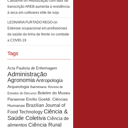
Catharine
on
Hibridização com fator de
transcrição AREB aumenta a resistência
à seca em cultivares elite de soja
LEONARIA FURTADO REGO
on
Estresse ocupacional em profissionais
da saúde da linha de frente no combate
a COVID-19
Tags
Acta Paulista de Enfermagem
Administração
Agronomia
Antropologia
Arqueologia
Bakhtiniana: Revista de
Boletim do Museu
Estudos do Discurso
Paraense Emílio Goeldi. Ciências
Brazilian Journal of
Humanas
Ciência &
Food Technology
Saúde Coletiva
Ciência de
Ciência Rural
alimentos