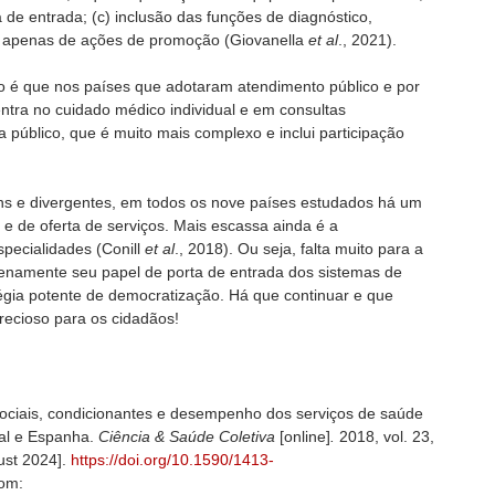
 de entrada; (c) inclusão das funções de diagnóstico,
ão apenas de ações de promoção (Giovanella
et al
., 2021).
o é que nos países que adotaram atendimento público e por
ntra no cuidado médico individual e em consultas
a público, que é muito mais complexo e inclui participação
s e divergentes, em todos os nove países estudados há um
 e de oferta de serviços. Mais escassa ainda é a
specialidades (Conill
et al
., 2018). Ou seja, falta muito para a
enamente seu papel de porta de entrada dos sistemas de
gia potente de democratização. Há que continuar e que
precioso para os cidadãos!
ociais, condicionantes e desempenho dos serviços de saúde
gal e Espanha.
Ciência & Saúde Coletiva
[online]
.
2018, vol. 23,
ust 2024].
https://doi.org/10.1590/1413-
rom: