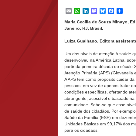
Email
WhatsApp
LinkedIn
Mastodon
Bluesky
Facebook
Share
Maria Cecília de Souza Minayo, Ed
Janeiro, RJ, Brasil.
Luiza Gualhano, Editora assistente
Um dos níveis de atenção à saúde q
desenvolveu na América Latina, sobr
partir da primeira década do século X
Atenção Primária (APS) (Giovanella
e
A APS tem como propósito cuidar da
pessoas, em vez de apenas tratar d
condições específicas, ofertando at
abrangente, acessível e baseado na
comunidade. Sabe-se que esse níve
de saúde dos cidadãos. Por exemplo, 
Saúde da Família (ESF) em dezembr
Unidades Básicas em 99,17% dos muni
para os cidadãos.