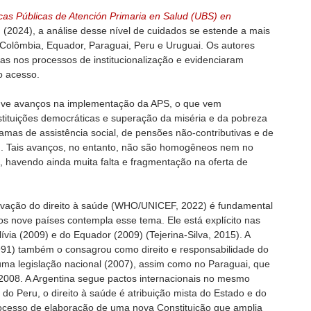
icas Públicas de Atención Primaria en Salud (UBS) en
.
(2024), a análise desse nível de cuidados se estende a mais
e, Colômbia, Equador, Paraguai, Peru e Uruguai. Os autores
as nos processos de institucionalização e evidenciaram
o acesso.
uve avanços na implementação da APS, o que vem
stituições democráticas e superação da miséria e da pobreza
amas de assistência social, de pensões não-contributivas e de
7). Tais avanços, no entanto, não são homogêneos nem no
, havendo ainda muita falta e fragmentação na oferta de
tivação do direito à saúde (WHO/UNICEF, 2022) é fundamental
dos nove países contempla esse tema. Ele está explícito nas
lívia (2009) e do Equador (2009) (Tejerina-Silva, 2015). A
991) também o consagrou como direito e responsabilidade do
 uma legislação nacional (2007), assim como no Paraguai, que
008. A Argentina segue pactos internacionais no mesmo
 do Peru, o direito à saúde é atribuição mista do Estado e do
ocesso de elaboração de uma nova Constituição que amplia