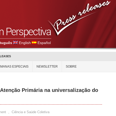
tuguês
English
Español
ELEASES
MANAS ESPECIAIS
NEWSLETTER
SOBRE
 Atenção Primária na universalização do
ment
,
Ciência e Saúde Coletiva