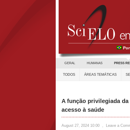
Por
GERAL
HUMANAS
PRESS R
TODOS
ÁREAS TEMÁTICAS
SE
A função privilegiada da
acesso à saúde
August 27, 2024 10:00
,
Leave a Com