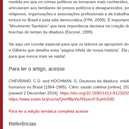
medida em que os crimes políticos se tornavam mais conhecidos,
articularam aos familiares de presos políticos e desaparecidos, jo
religiosos, organizações e associações profissionais e de trabalh
tortura no Brasil e pela vida democrática (FPA, 2008). É import
“Movimento Sanitário” que teve importância decisiva na criação 
brechas do tempo da ditadura (Escorel, 1999).
Vai aqui um convite especial para que os leitores se apropriem d
e Gilberto que detalha essa “página infeliz de nossa história”. Ela
para que nunca mais se repita!
Para ler o artigo, acesse
CHEVRAND, C.G. and HOCHMAN, G. Doutores da ditadura: médicos
humanos no Brasil (1964-1985).
Ciênc saúde coletiva
[online]. 2
[viewed 2 December 2024].
https://doi.org/10.1590/1413-81232
https://www.scielo.br/j/csc/a/QmHBpVbJX5ysrxF3rphhS3D
Para ler a edição temática completa acesse
Referências