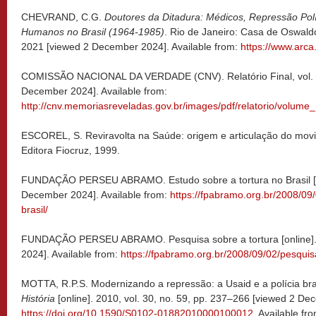
CHEVRAND, C.G.
Doutores da Ditadura: Médicos, Repressão Polít
Humanos no Brasil (1964-1985)
. Rio de Janeiro: Casa de Oswal
2021 [viewed 2 December 2024]. Available from:
https://www.arca.
COMISSÃO NACIONAL DA VERDADE (CNV). Relatório Final, vol. I 
December 2024]. Available from:
http://cnv.memoriasreveladas.gov.br/images/pdf/relatorio/volume_1
ESCOREL, S. Reviravolta na Saúde: origem e articulação do movim
Editora Fiocruz, 1999.
FUNDAÇÃO PERSEU ABRAMO. Estudo sobre a tortura no Brasil [on
December 2024]. Available from:
https://fpabramo.org.br/2008/09
brasil/
FUNDAÇÃO PERSEU ABRAMO. Pesquisa sobre a tortura [online].
2024]. Available from:
https://fpabramo.org.br/2008/09/02/pesquis
MOTTA, R.P.S. Modernizando a repressão: a Usaid e a polícia bra
História
[online]. 2010, vol. 30, no. 59, pp. 237–266 [viewed 2 De
https://doi.org/10.1590/S0102-01882010000100012
. Available fr