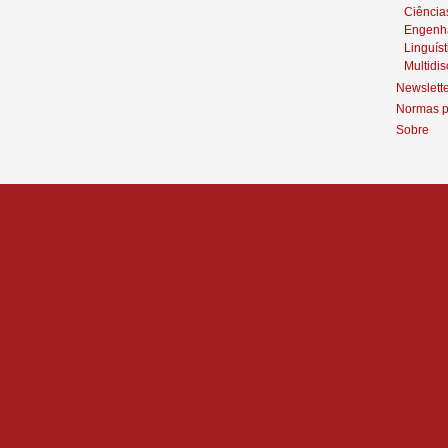
Ciência
Engenh
Linguíst
Multidis
Newslett
Normas p
Sobre