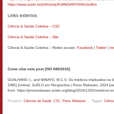
https://www.scielo.br/j/rbh/a/wjJXsMbDd4tYt344xJss8sn
Links externos
Ciência & Saúde Coletiva – CSC
Ciência & Saúde Coletiva – Site
Ciência & Saúde Coletiva – Redes sociais:
Facebook
|
Twitter
|
In
Como citar este post [ISO 690/2010]:
GUALHANO, L. and MINAYO, M.C.S. Os médicos implicados na dita
1985) [online].
SciELO em Perspectiva | Press Releases
, 2024 [v
from: https://pressreleases.scielo.org/blog/2024/12/02/medicos-im
Posted in:
Ciências da Saúde
,
CSC
,
Press Releases
,
Tagged:
Ciênci