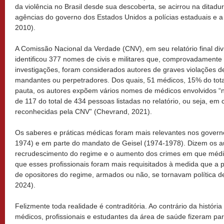
da violência no Brasil desde sua descoberta, se acirrou na ditadu
agências do governo dos Estados Unidos a polícias estaduais e a m
2010).
A Comissão Nacional da Verdade (CNV), em seu relatório final d
identificou 377 nomes de civis e militares que, comprovadament
investigações, foram considerados autores de graves violações 
mandantes ou perpetradores. Dos quais, 51 médicos, 15% do tota
pauta, os autores expõem vários nomes de médicos envolvidos “
de 117 do total de 434 pessoas listadas no relatório, ou seja, em
reconhecidas pela CNV” (Chevrand, 2021).
Os saberes e práticas médicas foram mais relevantes nos govern
1974) e em parte do mandato de Geisel (1974-1978). Dizem os aut
recrudescimento do regime e o aumento dos crimes em que médi
que esses profissionais foram mais requisitados à medida que a pr
de opositores do regime, armados ou não, se tornavam política 
2024).
Felizmente toda realidade é contraditória. Ao contrário da históri
médicos, profissionais e estudantes da área de saúde fizeram part