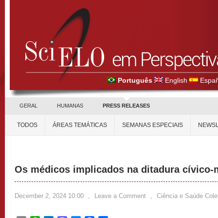
Português
English
Españ
GERAL
HUMANAS
PRESS RELEASES
TODOS
ÁREAS TEMÁTICAS
SEMANAS ESPECIAIS
NEWSL
Os médicos implicados na ditadura cívico-mi
December 2, 2024 10:00
,
Leave a Comment
,
Ciência e Saúde Cole