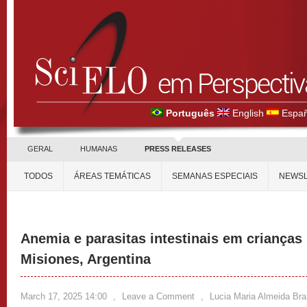
Português
English
Españ
GERAL
HUMANAS
PRESS RELEASES
TODOS
ÁREAS TEMÁTICAS
SEMANAS ESPECIAIS
NEWSL
Anemia e parasitas intestinais em crianças
Misiones, Argentina
March 17, 2025 14:00
,
Leave a Comment
,
Lucia Maria Almeida Bra