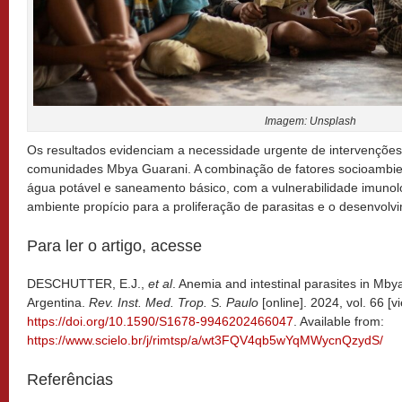
Imagem: Unsplash
Os resultados evidenciam a necessidade urgente de intervençõe
comunidades Mbya Guarani. A combinação de fatores socioambie
água potável e saneamento básico, com a vulnerabilidade imunoló
ambiente propício para a proliferação de parasitas e o desenvol
Para ler o artigo, acesse
DESCHUTTER, E.J.,
et al
. Anemia and intestinal parasites in Mby
Argentina.
Rev. Inst. Med. Trop. S. Paulo
[online]. 2024, vol. 66 
https://doi.org/10.1590/S1678-9946202466047
. Available from:
https://www.scielo.br/j/rimtsp/a/wt3FQV4qb5wYqMWycnQzydS/
Referências