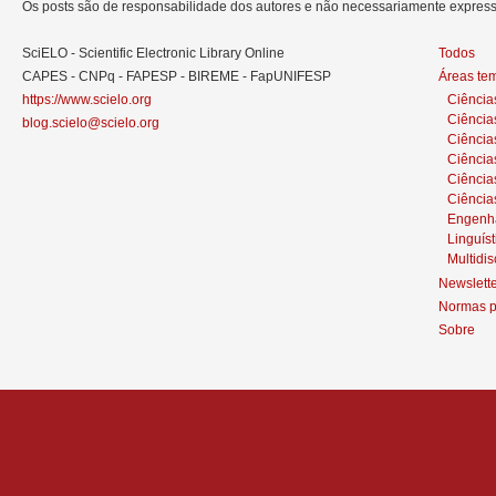
Os posts são de responsabilidade dos autores e não necessariamente expre
SciELO - Scientific Electronic Library Online
Todos
CAPES - CNPq - FAPESP - BIREME - FapUNIFESP
Áreas te
https://www.scielo.org
Ciência
Ciência
blog.scielo@scielo.org
Ciência
Ciências
Ciênci
Ciência
Engenh
Linguíst
Multidis
Newslett
Normas p
Sobre