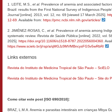
1. LEITE, M.S.,
et al
. Prevalence of anemia and associated factor
Brazil: results from the First National Survey of Indigenous People
Journal
[online]. 2013, vol. 12, no. 69 [viewed 17 March 2025].
ht
12-69
. Available from:
https://pmc.ncbi.nlm.nih.gov/articles/
2. JIMÉNEZ-ROSAS, C.,
et al
. Prevalence of anemia among Indige
systematic review.
Revista de Saúde Pública
[online]. 2022, vol. 
2025].
https://doi.org/10.11606/s1518-8787.2022056004360
. Avai
https://www.scielo.br/j/rsp/a/qMGJz9MVMBncysFGSv5wRbR/
Links externos
Revista do Instituto de Medicina Tropical de São Paulo – SciELO
Revista do Instituto de Medicina Tropical de São Paulo – Site do P
Como citar este post [ISO 690/2010]:
BRAZ, L.M.A. Anemia e parasitas intestinais em crianças Mbya Gu