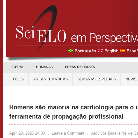
Português
English
Españ
GERAL
HUMANAS
PRESS RELEASES
TODOS
ÁREAS TEMÁTICAS
SEMANAS ESPECIAIS
NEWSL
Homens são maioria na cardiologia para o
ferramenta de propagação profissional
April 23, 2025 14:00
,
Leave a Comment
,
Arquivos Brasileiros de Ca