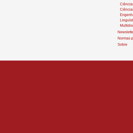
Ciênci
Ciência
Engenh
Linguíst
Multidis
Newslett
Normas p
Sobre