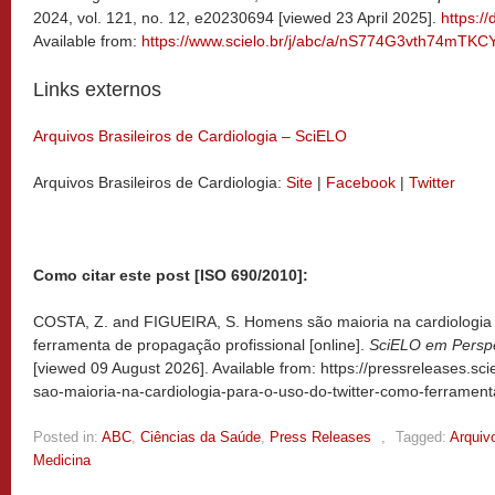
2024, vol. 121, no. 12, e20230694 [viewed 23 April 2025].
https:/
Available from:
https://www.scielo.br/j/abc/a/nS774G3vth74mTK
Links externos
Arquivos Brasileiros de Cardiologia – SciELO
Arquivos Brasileiros de Cardiologia:
Site
|
Facebook
|
Twitter
Como citar este post [ISO 690/2010]:
COSTA, Z. and FIGUEIRA, S. Homens são maioria na cardiologia
ferramenta de propagação profissional [online].
SciELO em Perspe
[viewed
09 August 2026]. Available from: https://pressreleases.s
sao-maioria-na-cardiologia-para-o-uso-do-twitter-como-ferrament
Posted in:
ABC
,
Ciências da Saúde
,
Press Releases
,
Tagged:
Arquivo
Medicina