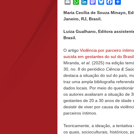
Email
WhatsApp
LinkedIn
Mastodon
Bluesky
Facebook
Share
Maria Cecília de Souza Minayo, Ed
Janeiro, RJ, Brasil.
Luiza Gualhano, Editora assistent
Brasil.
O artigo
Violência por parceiro íntim
suicida em gestantes do sul do Brasil
Miranda,
et al
. (2025) na edição temá
30, no. 8 do periódico
Ciência & Saúd
destaca a situação do sul do país, 
traz uma ampla bibliografia referend
dados locais. Por meio do questioná
os autores avaliaram a situação de 
gestantes de 20 a 30 anos de idade 
desistir de viver por causa da violê
parceiros íntimos.
Teoricamente, a ideação, a tentativa
os quais, socioculturais, históricos, 