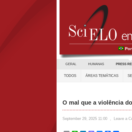
Por
GERAL
HUMANAS
PRESS R
TODOS
ÁREAS TEMÁTICAS
SE
O mal que a violência do
September 29, 2025 11:00
,
Leave a 