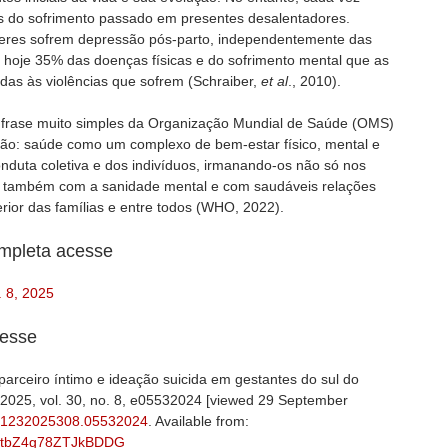
s do sofrimento passado em presentes desalentadores.
eres sofrem depressão pós-parto, independentemente das
 hoje 35% das doenças físicas e do sofrimento mental que as
das às violências que sofrem (Schraiber,
et al
., 2010).
 frase muito simples da Organização Mundial de Saúde (OMS)
são: saúde como um complexo de bem-estar físico, mental e
conduta coletiva e dos indivíduos, irmanando-os não só nos
s também com a sanidade mental e com saudáveis relações
terior das famílias e entre todos (WHO, 2022).
ompleta acesse
. 8, 2025
cesse
 parceiro íntimo e ideação suicida em gestantes do sul do
. 2025, vol. 30, no. 8, e05532024 [viewed 29 September
3-81232025308.05532024
. Available from:
rN8ptbZ4g78ZTJkBDDG