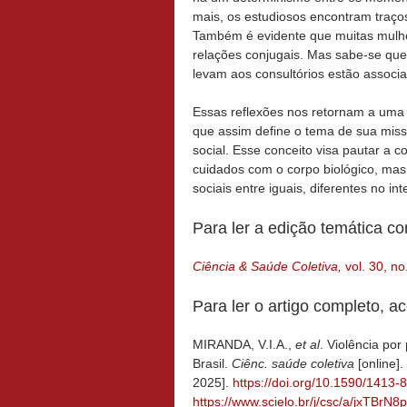
mais, os estudiosos encontram traço
Também é evidente que muitas mulh
relações conjugais. Mas sabe-se que
levam aos consultórios estão associa
Essas reflexões nos retornam a uma
que assim define o tema de sua mis
social. Esse conceito visa pautar a 
cuidados com o corpo biológico, ma
sociais entre iguais, diferentes no in
Para ler a edição temática c
Ciência & Saúde Coletiva,
vol. 30, no
Para ler o artigo completo, a
MIRANDA, V.I.A.,
et al
. Violência por
Brasil.
Ciênc. saúde coletiva
[online]
2025].
https://doi.org/10.1590/141
https://www.scielo.br/j/csc/a/jxTB