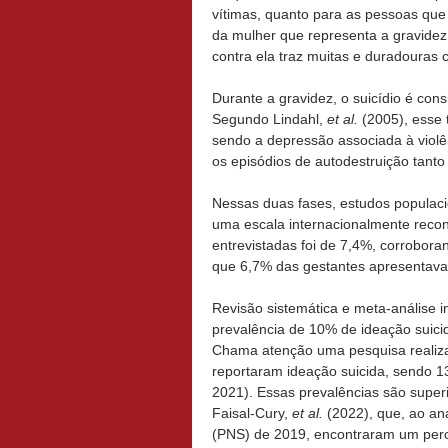
vítimas, quanto para as pessoas que
da mulher que representa a gravidez, 
contra ela traz muitas e duradouras
Durante a gravidez, o suicídio é co
Segundo Lindahl,
et al.
(2005), esse 
sendo a depressão associada à violên
os episódios de autodestruição tant
Nessas duas fases, estudos populac
uma escala internacionalmente reconh
entrevistadas foi de 7,4%, corrobor
que 6,7% das gestantes apresentava
Revisão sistemática e meta-análise 
prevalência de 10% de ideação suic
Chama atenção uma pesquisa realiza
reportaram ideação suicida, sendo 13
2021). Essas prevalências são super
Faisal-Cury,
et al.
(2022), que, ao an
(PNS) de 2019, encontraram um perc