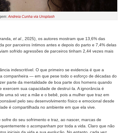
gem:
Andreia Cunha via Unsplash
iranda,
et al
., 2025), os autores mostram que 13,6% das
a por parceiros íntimos antes e depois do parto e 7,4% delas
aviam sofrido agressões de parceiros tinham 2,44 vezes mais
ncia indescritível. O que primeiro se evidencia é que a
 sua companheira — em que pese todo o esforço de décadas do
azer parte da mentalidade de boa parte dos homens quando
e exercem sua capacidade de destruí-la. A ignorância é
de uma só vez a mãe e o bebê, pois a mulher que traz em
sponsável pelo seu desenvolvimento físico e emocional desde
ade é compartilhada no ambiente em que ela vive.
 sofre do seu sofrimento e traz, ao nascer, marcas de
frequentemente o acompanham por toda a vida. Claro que não
s iniciais da vida e sua evolução. No entanto, cada vez