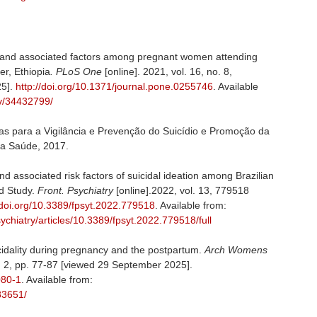
on and associated factors among pregnant women attending
er, Ethiopia
.
PLoS One
[online]. 2021, vol. 16, no. 8,
25].
http://doi.org/10.1371/journal.pone.0255746
. Available
ov/34432799/
s para a Vigilância e Prevenção do Suicídio e Promoção da
 da Saúde, 2017.
nd associated risk factors of suicidal ideation among Brazilian
d Study.
Front. Psychiatry
[online].2022, vol. 13, 779518
/doi.org/10.3389/fpsyt.2022.779518
. Available from:
sychiatry/articles/10.3389/fpsyt.2022.779518/full
icidality during pregnancy and the postpartum.
Arch Womens
o. 2, pp. 77-87 [viewed 29 September 2025].
080-1
. Available from:
83651/