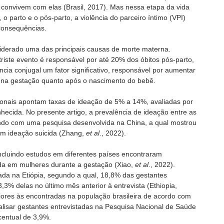
 convivem com elas (Brasil, 2017). Mas nessa etapa da vida
o parto e o pós-parto, a violência do parceiro íntimo (VPI)
 consequências.
nsiderado uma das principais causas de morte materna.
triste evento é responsável por até 20% dos óbitos pós-parto,
cia conjugal um fator significativo, responsável por aumentar
o na gestação quanto após o nascimento do bebê.
ionais apontam taxas de ideação de 5% a 14%, avaliadas por
ecida. No presente artigo, a prevalência de ideação entre as
ando com uma pesquisa desenvolvida na China, a qual mostrou
m ideação suicida (Zhang,
et al
., 2022).
incluindo estudos em diferentes países encontraram
ida em mulheres durante a gestação (Xiao,
et al
., 2022).
da na Etiópia, segundo a qual, 18,8% das gestantes
,3% delas no último mês anterior à entrevista (Ethiopia,
iores às encontradas na população brasileira de acordo com
alisar gestantes entrevistadas na Pesquisa Nacional de Saúde
entual de 3,9%.