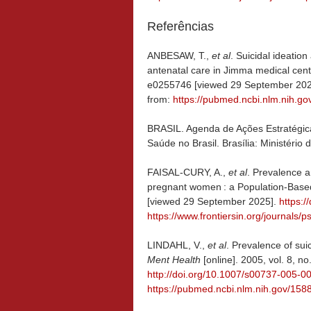
Referências
ANBESAW, T.,
et al
. Suicidal ideati
antenatal care in Jimma medical cent
e0255746 [viewed 29 September 20
from:
https://pubmed.ncbi.nlm.nih.g
BRASIL. Agenda de Ações Estratégica
Saúde no Brasil. Brasília: Ministério
FAISAL-CURY, A.,
et al
. Prevalence a
pregnant women : a Population-Base
[viewed 29 September 2025].
https:/
https://www.frontiersin.org/journals/p
LINDAHL, V.,
et al
. Prevalence of su
Ment Health
[online]. 2005, vol. 8, n
http://doi.org/10.1007/s00737-005-0
https://pubmed.ncbi.nlm.nih.gov/158