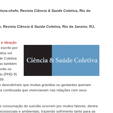
itora-chefe, Revista
Ciência & Saúde Coletiva
, Rio de
e, Revista
Ciência & Saúde Coletiva
, Rio de Janeiro, RJ,
o e ideação
escrito por
tica vol.
e Coletiva
mas também
ando os
rio (PHQ-9)
389
e descobriram que muitas grávidas ou gestantes queriam
ncia continuada que vivenciavam nas relações com seus
 e consumação do suicídio ocorrem por muitos fatores, dentre
psicossociais e ambientais, trazendo sofrimento tanto para as