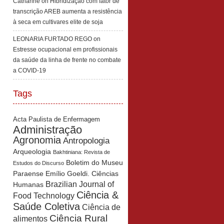
Catharine
on
Hibridização com fator de
transcrição AREB aumenta a resistência
à seca em cultivares elite de soja
LEONARIA FURTADO REGO
on
Estresse ocupacional em profissionais
da saúde da linha de frente no combate
a COVID-19
Tags
Acta Paulista de Enfermagem
Administração
Agronomia
Antropologia
Arqueologia
Bakhtiniana: Revista de
Boletim do Museu
Estudos do Discurso
Paraense Emílio Goeldi. Ciências
Brazilian Journal of
Humanas
Ciência &
Food Technology
Saúde Coletiva
Ciência de
Ciência Rural
alimentos