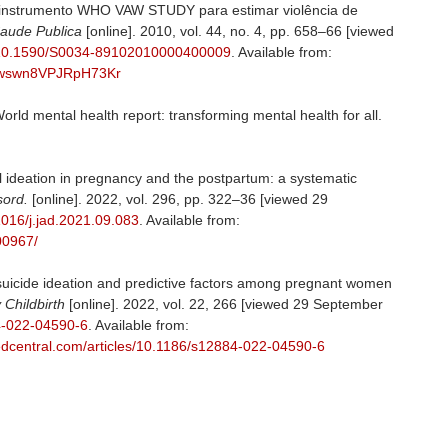
o instrumento WHO VAW STUDY para estimar violência de
Saude Publica
[online]. 2010, vol. 44, no. 4, pp. 658–66 [viewed
g/10.1590/S0034-89102010000400009
. Available from:
fhdwswn8VPJRpH73Kr
ental health report: transforming mental health for all.
al ideation in pregnancy and the postpartum: a systematic
isord.
[online]. 2022, vol. 296, pp. 322–36 [viewed 29
.1016/j.jad.2021.09.083
. Available from:
00967/
suicide ideation and predictive factors among pregnant women
Childbirth
[online]. 2022, vol. 22, 266 [viewed 29 September
84-022-04590-6
. Available from:
edcentral.com/articles/10.1186/s12884-022-04590-6