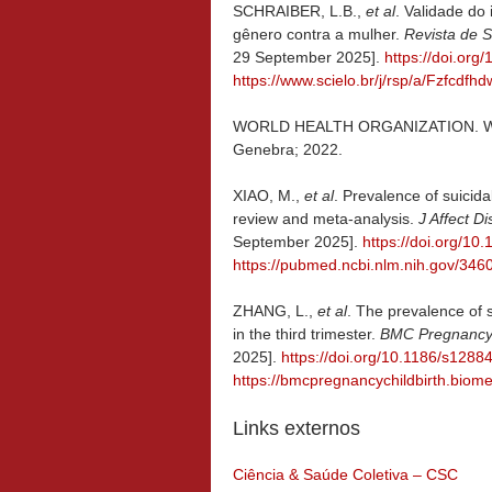
SCHRAIBER, L.B.,
et al
. Validade d
gênero contra a mulher.
Revista de 
29 September 2025].
https://doi.or
https://www.scielo.br/j/rsp/a/Fzfcd
WORLD HEALTH ORGANIZATION. World m
Genebra; 2022.
XIAO, M.,
et al
. Prevalence of suicid
review and meta-analysis.
J Affect D
September 2025].
https://doi.org/10
https://pubmed.ncbi.nlm.nih.gov/346
ZHANG, L.,
et al
. The prevalence of 
in the third trimester.
BMC Pregnancy 
2025].
https://doi.org/10.1186/s128
https://bmcpregnancychildbirth.biom
Links externos
Ciência & Saúde Coletiva – CSC