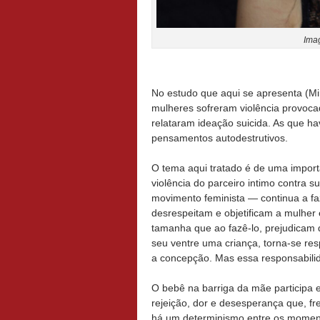
Ima
No estudo que aqui se apresenta (M
mulheres sofreram violência provocad
relataram ideação suicida. As que h
pensamentos autodestrutivos.
O tema aqui tratado é de uma importâ
violência do parceiro intimo contra
movimento feminista — continua a f
desrespeitam e objetificam a mulher 
tamanha que ao fazê-lo, prejudicam 
seu ventre uma criança, torna-se re
a concepção. Mas essa responsabilid
O bebê na barriga da mãe participa e
rejeição, dor e desesperança que, 
há um determinismo entre os momento