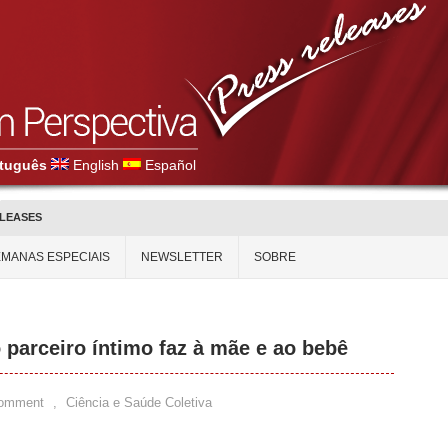
tuguês
English
Español
ELEASES
MANAS ESPECIAIS
NEWSLETTER
SOBRE
 parceiro íntimo faz à mãe e ao bebê
Comment
,
Ciência e Saúde Coletiva