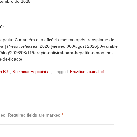
zembro de 2025.
]:
 hepatite C mantém alta eficácia mesmo após transplante de
a | Press Releases
, 2026 [viewed
06 August 2026]. Available
g/blog/2026/03/11/terapia-antiviral-para-hepatite-c-mantem-
e-de-figado/
a BJT
,
Semanas Especiais
,
Tagged:
Brazilian Journal of
hed.
Required fields are marked
*