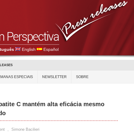
tuguês
English
Español
ELEASES
MANAS ESPECIAIS
NEWSLETTER
SOBRE
epatite C mantém alta eficácia mesmo
do
ent
,
Simone Bacilieri