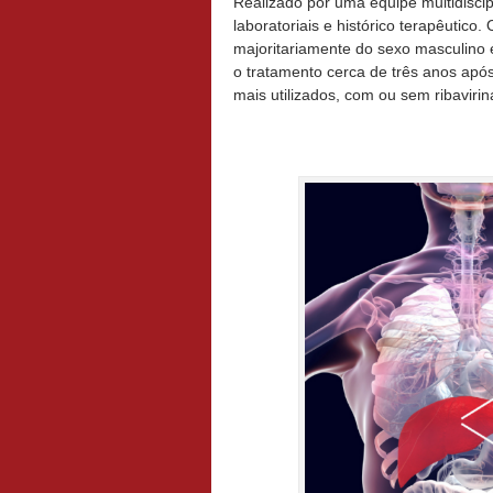
Realizado por uma equipe multidiscipl
laboratoriais e histórico terapêutic
majoritariamente do sexo masculino e
o tratamento cerca de três anos apó
mais utilizados, com ou sem ribaviri