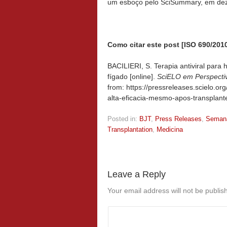
um esboço pelo SciSummary, em de
Como citar este post [ISO 690/2010
BACILIERI, S. Terapia antiviral para
fígado [online].
SciELO em Perspectiv
from: https://pressreleases.scielo.or
alta-eficacia-mesmo-apos-transplant
Posted in:
BJT
,
Press Releases
,
Seman
Transplantation
,
Medicina
Leave a Reply
Your email address will not be publis