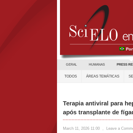
Por
GERAL
HUMANAS
PRESS R
TODOS
ÁREAS TEMÁTICAS
SE
Terapia antiviral para h
após transplante de fíga
March 11, 2026 11:00
,
Leave a Comm