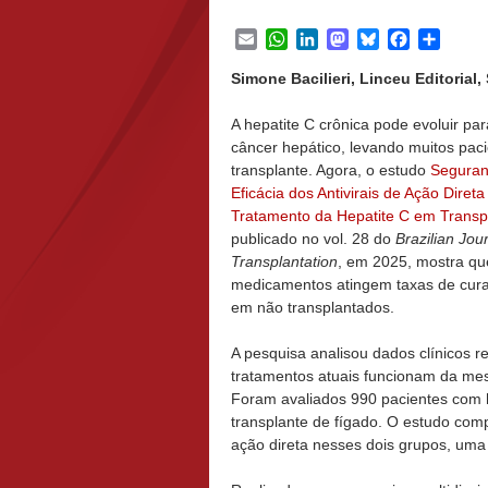
Email
WhatsApp
LinkedIn
Mastodon
Bluesky
Facebook
Share
Simone Bacilieri, Linceu Editorial
A hepatite C crônica pode evoluir par
câncer hepático, levando muitos pac
transplante. Agora, o estudo
Seguran
Eficácia dos Antivirais de Ação Direta
Tratamento da Hepatite C em Transp
publicado no vol. 28 do
Brazilian Jour
Transplantation
, em 2025, mostra qu
medicamentos atingem taxas de cura
em não transplantados.
A pesquisa analisou dados clínicos r
tratamentos atuais funcionam da mes
Foram avaliados 990 pacientes com h
transplante de fígado. O estudo comp
ação direta nesses dois grupos, uma 