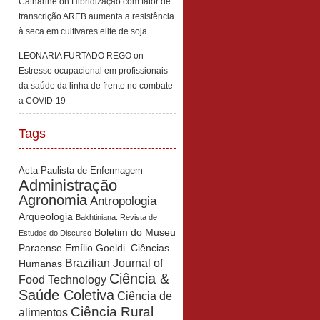
Catharine
on
Hibridização com fator de
transcrição AREB aumenta a resistência
à seca em cultivares elite de soja
LEONARIA FURTADO REGO
on
Estresse ocupacional em profissionais
da saúde da linha de frente no combate
a COVID-19
Tags
Acta Paulista de Enfermagem
Administração
Agronomia
Antropologia
Arqueologia
Bakhtiniana: Revista de
Boletim do Museu
Estudos do Discurso
Paraense Emílio Goeldi. Ciências
Brazilian Journal of
Humanas
Ciência &
Food Technology
Saúde Coletiva
Ciência de
Ciência Rural
alimentos