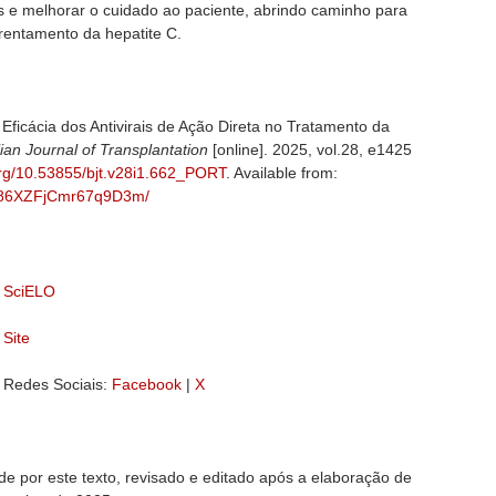
s e melhorar o cuidado ao paciente, abrindo caminho para
frentamento da hepatite C.
Eficácia dos Antivirais de Ação Direta no Tratamento da
lian Journal of Transplantation
[online]. 2025, vol.28, e1425
.org/10.53855/bjt.v28i1.662_PORT
. Available from:
4YW86XZFjCmr67q9D3m/
– SciELO
 Site
– Redes Sociais:
Facebook
|
X
de por este texto, revisado e editado após a elaboração de