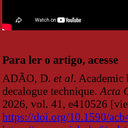
Para ler o artigo, acesse
ADÃO, D.
et al
. Academic 
decalogue technique.
Acta C
2026, vol. 41, e410526 [v
https://doi.org/10.1590/ac