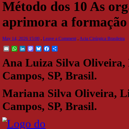
Método dos 10 As organ
aprimora a formação
May 14, 2026 15:00
,
Leave a Comment
,
Acta Cirúrgica Brasileira
Email
WhatsApp
LinkedIn
Mastodon
Bluesky
Facebook
Share
Ana Luiza Silva Oliveira, 
Campos, SP, Brasil.
Mariana Silva Oliveira, L
Campos, SP, Brasil.