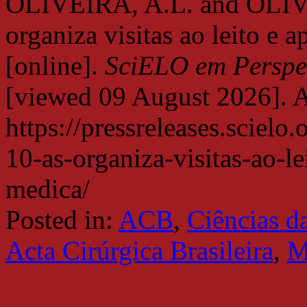
OLIVEIRA, A.L. and OLIV
organiza visitas ao leito e
[online].
SciELO em Perspec
[viewed
09 August 2026]. A
https://pressreleases.sciel
10-as-organiza-visitas-ao-l
medica/
Posted in:
ACB
,
Ciências d
Acta Cirúrgica Brasileira
,
M