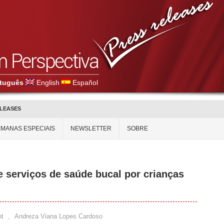
tuguês
English
Español
ELEASES
MANAS ESPECIAIS
NEWSLETTER
SOBRE
e serviços de saúde bucal por crianças
t
,
Andreza Viana Lopes Cardoso