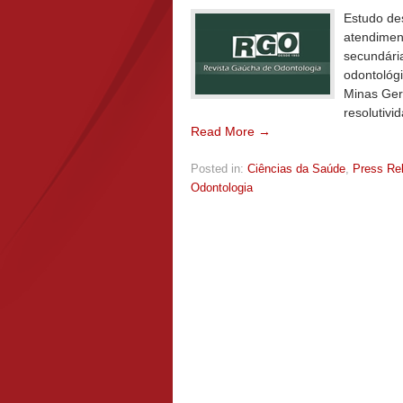
Estudo de
atendimen
secundári
odontológ
Minas Gera
resolutivi
Read More →
Posted in:
Ciências da Saúde
,
Press Re
Odontologia