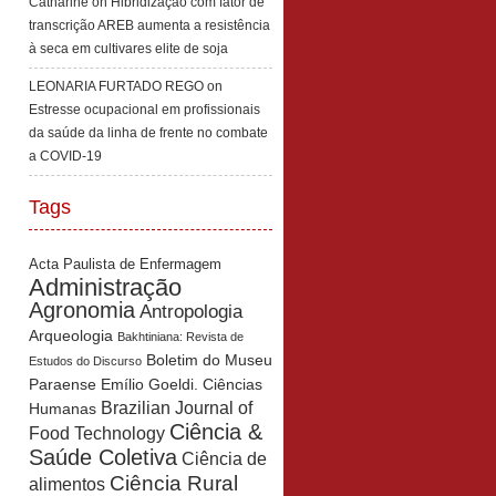
Catharine
on
Hibridização com fator de
transcrição AREB aumenta a resistência
à seca em cultivares elite de soja
LEONARIA FURTADO REGO
on
Estresse ocupacional em profissionais
da saúde da linha de frente no combate
a COVID-19
Tags
Acta Paulista de Enfermagem
Administração
Agronomia
Antropologia
Arqueologia
Bakhtiniana: Revista de
Boletim do Museu
Estudos do Discurso
Paraense Emílio Goeldi. Ciências
Brazilian Journal of
Humanas
Ciência &
Food Technology
Saúde Coletiva
Ciência de
Ciência Rural
alimentos