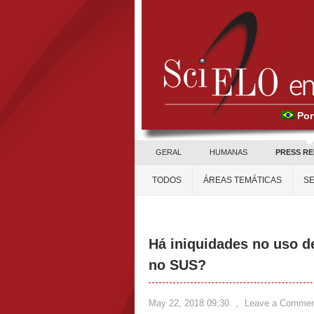
Por
GERAL
HUMANAS
PRESS R
TODOS
ÁREAS TEMÁTICAS
SE
Há iniquidades no uso d
no SUS?
May 22, 2018 09:30
,
Leave a Commen