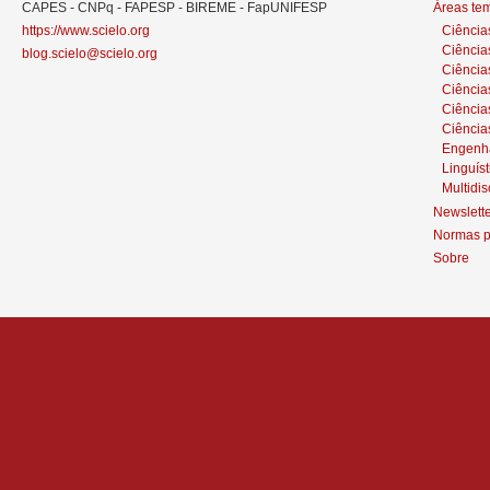
CAPES - CNPq - FAPESP - BIREME - FapUNIFESP
Áreas te
https://www.scielo.org
Ciência
Ciência
blog.scielo@scielo.org
Ciência
Ciências
Ciênci
Ciência
Engenh
Linguíst
Multidis
Newslett
Normas p
Sobre