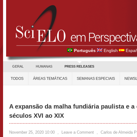
Português
English
Españ
GERAL
HUMANAS
PRESS RELEASES
TODOS
ÁREAS TEMÁTICAS
SEMANAS ESPECIAIS
NEWSL
A expansão da malha fundiária paulista e a
séculos XVI ao XIX
November 25, 2020 10:00
,
Leave a Comment
,
Carlos de Almeida P