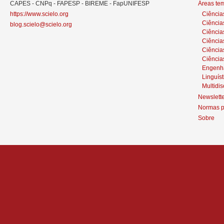
CAPES - CNPq - FAPESP - BIREME - FapUNIFESP
Áreas te
https://www.scielo.org
Ciência
Ciência
blog.scielo@scielo.org
Ciência
Ciências
Ciênci
Ciência
Engenh
Linguíst
Multidis
Newslett
Normas p
Sobre