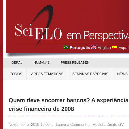
Português
English
Españ
GERAL
HUMANAS
PRESS RELEASES
TODOS
ÁREAS TEMÁTICAS
SEMANAS ESPECIAIS
NEWSL
Quem deve socorrer bancos? A experiência 
crise financeira de 2008
November 5, 2018 15:00
,
Leave a Comment
,
Revista Direito GV