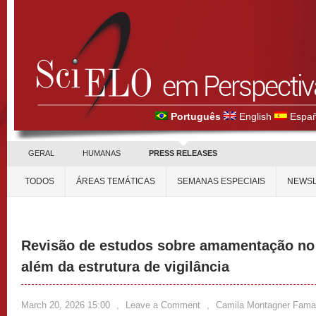
Português
English
Españ
GERAL
HUMANAS
PRESS RELEASES
TODOS
ÁREAS TEMÁTICAS
SEMANAS ESPECIAIS
NEWSL
Revisão de estudos sobre amamentação no c
além da estrutura de vigilância
March 20, 2026 15:00
,
Leave a Comment
,
Camila Montagner Fama