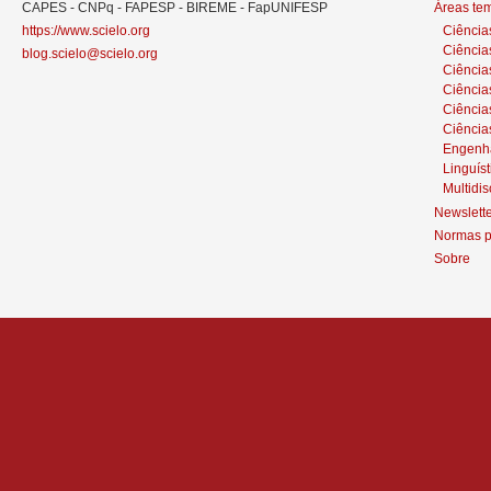
CAPES - CNPq - FAPESP - BIREME - FapUNIFESP
Áreas te
https://www.scielo.org
Ciência
Ciência
blog.scielo@scielo.org
Ciência
Ciências
Ciênci
Ciência
Engenh
Linguíst
Multidis
Newslett
Normas p
Sobre