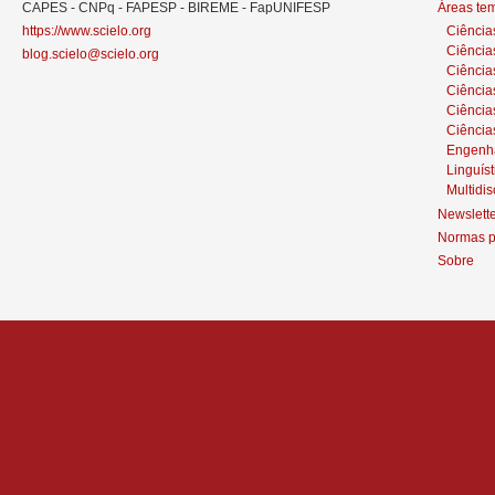
CAPES - CNPq - FAPESP - BIREME - FapUNIFESP
Áreas te
https://www.scielo.org
Ciência
Ciência
blog.scielo@scielo.org
Ciência
Ciências
Ciênci
Ciência
Engenh
Linguíst
Multidis
Newslett
Normas p
Sobre