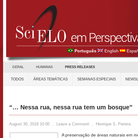
Português
English
Españ
GERAL
HUMANAS
PRESS RELEASES
TODOS
ÁREAS TEMÁTICAS
SEMANAS ESPECIAIS
NEWSL
“… Nessa rua, nessa rua tem um bosque”
August 30, 2018 10:00
,
Leave a Comment
,
Henrique S. Pereira
A preservação de áreas naturais em m