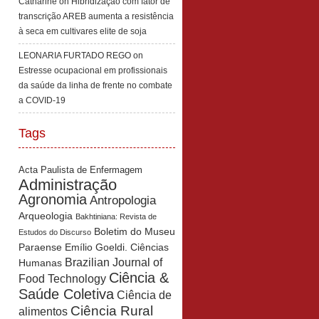
Catharine
on
Hibridização com fator de
transcrição AREB aumenta a resistência
à seca em cultivares elite de soja
LEONARIA FURTADO REGO
on
Estresse ocupacional em profissionais
da saúde da linha de frente no combate
a COVID-19
Tags
Acta Paulista de Enfermagem
Administração
Agronomia
Antropologia
Arqueologia
Bakhtiniana: Revista de
Boletim do Museu
Estudos do Discurso
Paraense Emílio Goeldi. Ciências
Brazilian Journal of
Humanas
Ciência &
Food Technology
Saúde Coletiva
Ciência de
Ciência Rural
alimentos