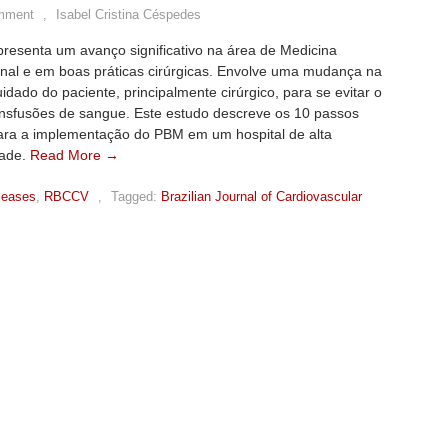
mment
,
Isabel Cristina Céspedes
resenta um avanço significativo na área de Medicina
onal e em boas práticas cirúrgicas. Envolve uma mudança na
uidado do paciente, principalmente cirúrgico, para se evitar o
ansfusões de sangue. Este estudo descreve os 10 passos
para a implementação do PBM em um hospital de alta
dade.
Read More →
leases
,
RBCCV
,
Tagged:
Brazilian Journal of Cardiovascular