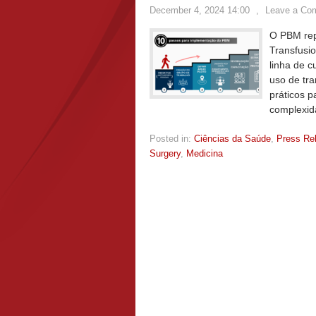
December 4, 2024 14:00
,
Leave a Co
O PBM rep
Transfusi
linha de c
uso de tr
práticos 
complexi
Posted in:
Ciências da Saúde
,
Press Re
Surgery
,
Medicina