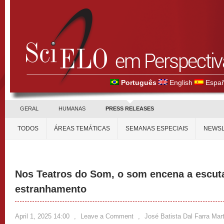
Português
English
Españ
GERAL
HUMANAS
PRESS RELEASES
TODOS
ÁREAS TEMÁTICAS
SEMANAS ESPECIAIS
NEWSL
Nos Teatros do Som, o som encena a escuta
estranhamento
April 1, 2025 14:00
,
Leave a Comment
,
José Batista Dal Farra Mar