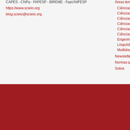
CAPES - CNPq - FAPESP - BIREME - FapUNIFESP
Áreas te
https://www.scielo.org
Ciência
Ciência
blog.scielo@scielo.org
Ciência
Ciências
Ciênci
Ciência
Engenh
Linguíst
Multidis
Newslett
Normas p
Sobre