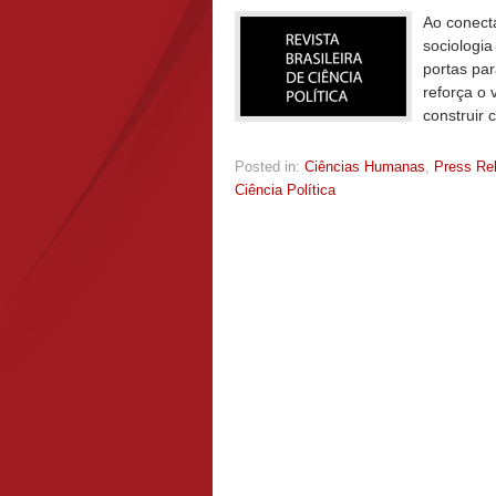
Ao conect
sociologia
portas par
reforça o 
construir 
Posted in:
Ciências Humanas
,
Press Re
Ciência Política