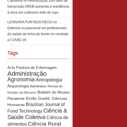
Catharine
on
Hibridização com fator de
transcrição AREB aumenta a resistência
à seca em cultivares elite de soja
LEONARIA FURTADO REGO
on
Estresse ocupacional em profissionais
da saúde da linha de frente no combate
a COVID-19
Tags
Acta Paulista de Enfermagem
Administração
Agronomia
Antropologia
Arqueologia
Bakhtiniana: Revista de
Boletim do Museu
Estudos do Discurso
Paraense Emílio Goeldi. Ciências
Brazilian Journal of
Humanas
Ciência &
Food Technology
Saúde Coletiva
Ciência de
Ciência Rural
alimentos