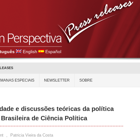
tuguês
English
Español
ELEASES
MANAS ESPECIAIS
NEWSLETTER
SOBRE
dade e discussões teóricas da política
Brasileira de Ciência Política
nt
,
Patricia Vieira da Costa