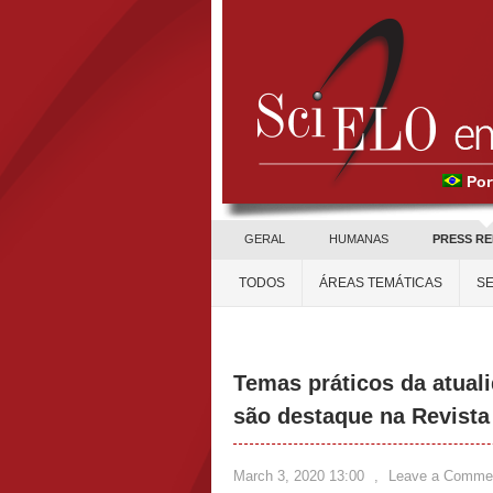
Por
GERAL
HUMANAS
PRESS R
TODOS
ÁREAS TEMÁTICAS
SE
Temas práticos da atuali
são destaque na Revista 
March 3, 2020 13:00
,
Leave a Comme