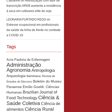
Catharine
on
Hibridização com fator de
transcrição AREB aumenta a resistência
à seca em cultivares elite de soja
LEONARIA FURTADO REGO
on
Estresse ocupacional em profissionais
da saúde da linha de frente no combate
a COVID-19
Tags
Acta Paulista de Enfermagem
Administração
Agronomia
Antropologia
Arqueologia
Bakhtiniana: Revista de
Boletim do Museu
Estudos do Discurso
Paraense Emílio Goeldi. Ciências
Brazilian Journal of
Humanas
Ciência &
Food Technology
Saúde Coletiva
Ciência de
Ciência Rural
alimentos