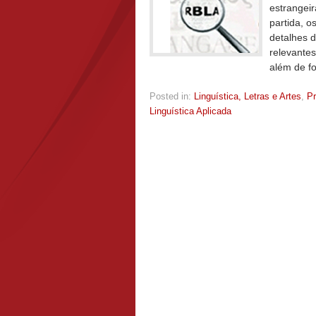
estrangei
partida, o
detalhes 
relevantes
além de fo
Posted in:
Linguística, Letras e Artes
,
P
Linguística Aplicada