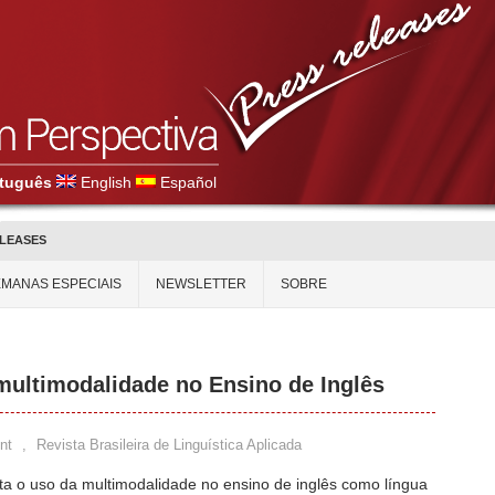
tuguês
English
Español
ELEASES
MANAS ESPECIAIS
NEWSLETTER
SOBRE
 multimodalidade no Ensino de Inglês
nt
,
Revista Brasileira de Linguística Aplicada
ta o uso da multimodalidade no ensino de inglês como língua